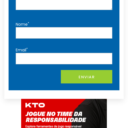
*
Nome
*
Email
ENVIAR