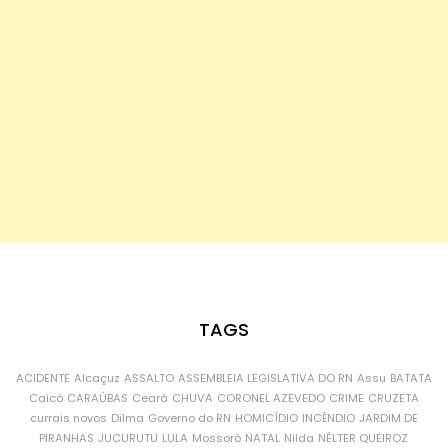
TAGS
ACIDENTE
Alcaçuz
ASSALTO
ASSEMBLEIA LEGISLATIVA DO RN
Assu
BATATA
Caicó
CARAÚBAS
Ceará
CHUVA
CORONEL AZEVEDO
CRIME
CRUZETA
currais novos
Dilma
Governo do RN
HOMICÍDIO
INCÊNDIO
JARDIM DE
PIRANHAS
JUCURUTU
LULA
Mossoró
NATAL
Nilda
NÉLTER QUEIROZ