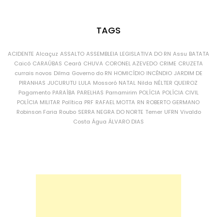
TAGS
ACIDENTE
Alcaçuz
ASSALTO
ASSEMBLEIA LEGISLATIVA DO RN
Assu
BATATA
Caicó
CARAÚBAS
Ceará
CHUVA
CORONEL AZEVEDO
CRIME
CRUZETA
currais novos
Dilma
Governo do RN
HOMICÍDIO
INCÊNDIO
JARDIM DE
PIRANHAS
JUCURUTU
LULA
Mossoró
NATAL
Nilda
NÉLTER QUEIROZ
Pagamento
PARAÍBA
PARELHAS
Parnamirim
POLÍCIA
POLÍCIA CIVIL
POLÍCIA MILITAR
Política
PRF
RAFAEL MOTTA
RN
ROBERTO GERMANO
Robinson Faria
Roubo
SERRA NEGRA DO NORTE
Temer
UFRN
Vivaldo
Costa
Água
ÁLVARO DIAS