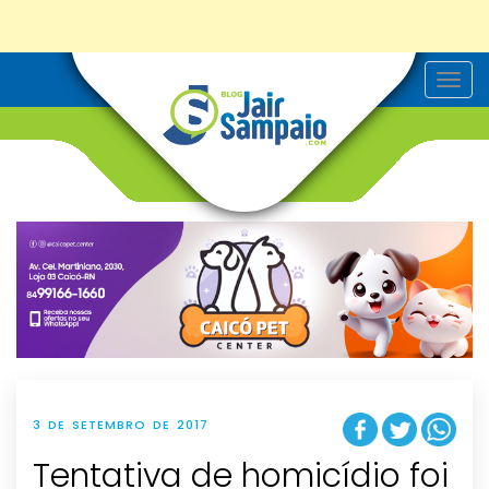
T
o
g
g
l
e
n
a
v
i
g
a
t
i
o
n
3 DE SETEMBRO DE 2017
Tentativa de homicídio foi