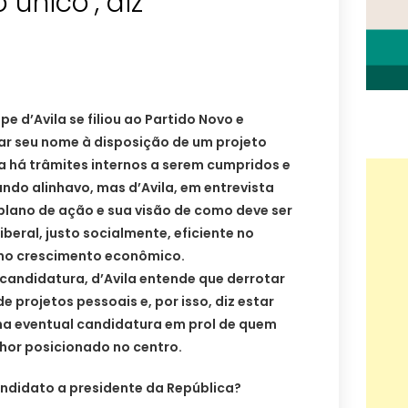
único’, diz
ipe d’Avila se filiou ao Partido Novo e
ar seu nome à disposição de um projeto
a há trâmites internos a serem cumpridos e
ndo alinhavo, mas d’Avila, em entrevista
plano de ação e sua visão de como deve ser
iberal, justo socialmente, eficiente no
o no crescimento econômico.
candidatura, d’Avila entende que derrotar
 projetos pessoais e, por isso, diz estar
ma eventual candidatura em prol de quem
hor posicionado no centro.
candidato a presidente da República?