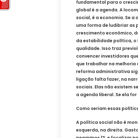
fundamental para o cresci
global é a agenda. A locom
social, é a economia. Se a 
uma forma de ludibriar as 
crescimento econômico, da
da estabilidade política, o
qualidade. Isso traz previsi
convencer investidores que
que trabalhar na melhoria 
reforma administrativa sig
ligação falta fazer, na nar
sociais. Elas não existem 
a agenda liberal. Se ela for
Como seriam essas política
A política social não é mo
esquerda, na direita. Gas
pegarmos 1% e focalizar no