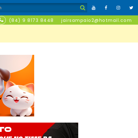
(84) 9 8173 8448
jairsampaio2@hotmail.com