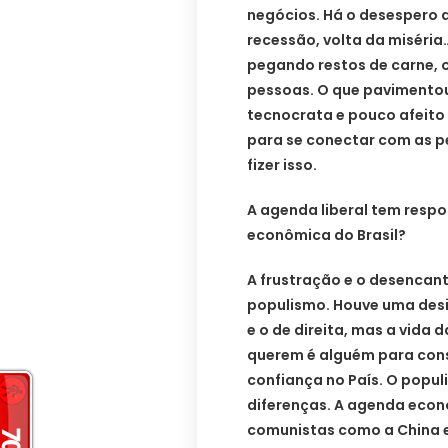
negócios. Há o desespero 
recessão, volta da miséria
pegando restos de carne, o
pessoas. O que pavimentou 
tecnocrata e pouco afeito
para se conectar com as pe
fizer isso.
A agenda liberal tem respo
econômica do Brasil?
A frustração e o desencant
populismo. Houve uma des
e o de direita, mas a vida
querem é alguém para const
confiança no País. O populi
diferenças. A agenda econô
comunistas como a China 