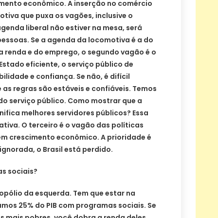
mento econômico. A inserção no comércio
otiva que puxa os vagões, inclusive o
agenda liberal não estiver na mesa, será
pessoas. Se a agenda da locomotiva é a do
 renda e do emprego, o segundo vagão é o
 Estado eficiente, o serviço público de
bilidade e confiança. Se não, é difícil
 as regras são estáveis e confiáveis. Temos
do serviço público. Como mostrar que a
nifica melhores servidores públicos? Essa
rativa. O terceiro é o vagão das políticas
sem crescimento econômico. A prioridade é
 ignorada, o Brasil está perdido.
s sociais?
nopólio da esquerda. Tem que estar na
tamos 25% do PIB com programas sociais. Se
s mais pobres, você dobra a renda deles.