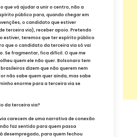
 que vá ajudar a unir o centro, não a
 espírito público para, quando chegar em
onvenções, o candidato que estiver
de terceira via), receber apoio. Pretendo
o estiver, teremos que ter espírito público
ro que o candidato da terceira via só vai
. Se fragmentar, fica difícil. O que me
scolheu quem ele não quer. Bolsonaro tem
s brasileiros dizem que não querem nem
itor não sabe quem quer ainda, mas sabe
inho enorme para a terceira via se
io da terceira via?
 via carecem de uma narrativa de conexão
a não faz sentido para quem passa
stá desempregado, para quem fechou