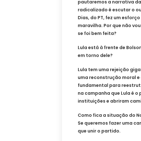
pautaremos a narrativa da 
radicalizado é escutar o o
Dias, do PT, fez um esforço
maravilha. Por que não vou
se foi bem feita?
Lula está à frente de Bols
em torno dele?
Lula tem uma rejeição giga
uma reconstrução moral e 
fundamental para reestrutu
na campanha que Lula é o
instituições e abriram ca
Como fica a situação do No
Se queremos fazer uma cam
que unir o partido.