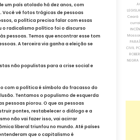
A
de um país atolado há dez anos, com
LEGISL
… Você vê fotos trágicas de pessoas
Ceará
ssos, a política precisa falar com essas
curra
o radicalismo político foi o discurso
INCÊ
Mosso
 às pessoas. Temos que encontrar esse tom
PARA
ssoas. A terceira via ganha a eleição se
CIVIL
PO
ROBE
NEGRA 
stas não populistas para a crise social e
o com a política é símbolo do fracasso do
ilusão. Tentamos o populismo de esquerda
 das pessoas piorou. O que as pessoas
ruir pontes, restabelecer o diálogo e a
smo não vai fazer isso, vai acirrar
mica liberal triunfou no mundo. Até países
entenderam que o capitalismo é