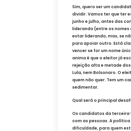
Sim, quero ser um candidato
dividir. Vamos ter que ter
junho e julho, antes das c
liderando (entre os nomes 
estar liderando, mas, se nã
para apoiar outro. Está cla
vencer se for um nome único
anima é que o eleitor já e
rejeição alta e metade do
Lula, nem Bolsonaro. O ele
quem não quer. Tem um cam
sedimentar.
Qual será o principal desaf
Os candidatos da terceira
com as pessoas. A polític
dificuldade, para quem e