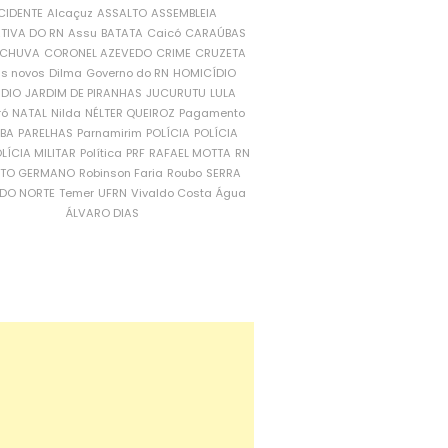
CIDENTE
Alcaçuz
ASSALTO
ASSEMBLEIA
ATIVA DO RN
Assu
BATATA
Caicó
CARAÚBAS
CHUVA
CORONEL AZEVEDO
CRIME
CRUZETA
is novos
Dilma
Governo do RN
HOMICÍDIO
NDIO
JARDIM DE PIRANHAS
JUCURUTU
LULA
ró
NATAL
Nilda
NÉLTER QUEIROZ
Pagamento
ÍBA
PARELHAS
Parnamirim
POLÍCIA
POLÍCIA
LÍCIA MILITAR
Política
PRF
RAFAEL MOTTA
RN
RTO GERMANO
Robinson Faria
Roubo
SERRA
DO NORTE
Temer
UFRN
Vivaldo Costa
Água
ÁLVARO DIAS