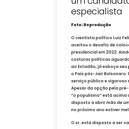
um candidato 
especialista
Foto: Reprodução
O cientista político Luiz Fel
aceitou o desafio de coloc
presidencial em 2022. Aind
costuras políticas aguarda
ao Estadão, já esboça seu 
o País pós-Jair Bolsonaro: l
serviço público e vigoros
Apesar da opção pela pré-
“o populismo” está acima de
disposto a abrir mão de u
no próximo ano estiver mel
O sr. está disposto a ser 