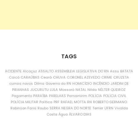
TAGS
ACIDENTE
Alcaçuz
ASSALTO
ASSEMBLEIA LEGISLATIVA DO RN
Assu
BATATA
Caicó
CARAÚBAS
Ceará
CHUVA
CORONEL AZEVEDO
CRIME
CRUZETA
currais novos
Dilma
Governo do RN
HOMICÍDIO
INCÊNDIO
JARDIM DE
PIRANHAS
JUCURUTU
LULA
Mossoró
NATAL
Nilda
NÉLTER QUEIROZ
Pagamento
PARAÍBA
PARELHAS
Parnamirim
POLÍCIA
POLÍCIA CIVIL
POLÍCIA MILITAR
Política
PRF
RAFAEL MOTTA
RN
ROBERTO GERMANO
Robinson Faria
Roubo
SERRA NEGRA DO NORTE
Temer
UFRN
Vivaldo
Costa
Água
ÁLVARO DIAS