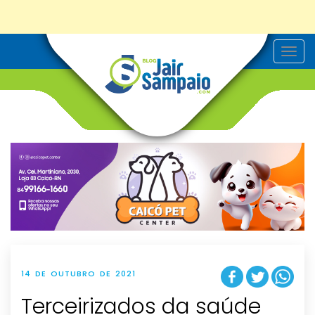
T
o
g
g
l
e
n
a
v
i
g
a
t
i
o
n
14 DE OUTUBRO DE 2021
Terceirizados da saúde