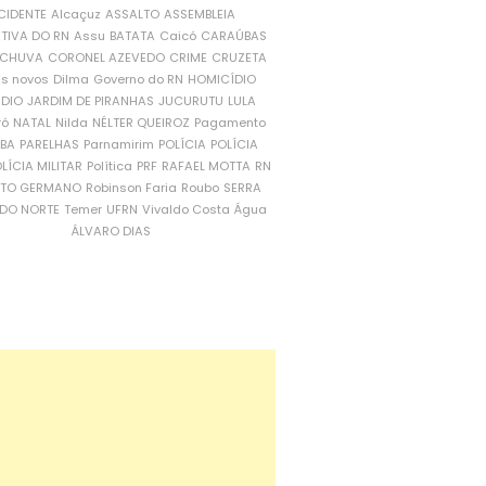
CIDENTE
Alcaçuz
ASSALTO
ASSEMBLEIA
ATIVA DO RN
Assu
BATATA
Caicó
CARAÚBAS
CHUVA
CORONEL AZEVEDO
CRIME
CRUZETA
is novos
Dilma
Governo do RN
HOMICÍDIO
NDIO
JARDIM DE PIRANHAS
JUCURUTU
LULA
ró
NATAL
Nilda
NÉLTER QUEIROZ
Pagamento
ÍBA
PARELHAS
Parnamirim
POLÍCIA
POLÍCIA
LÍCIA MILITAR
Política
PRF
RAFAEL MOTTA
RN
RTO GERMANO
Robinson Faria
Roubo
SERRA
DO NORTE
Temer
UFRN
Vivaldo Costa
Água
ÁLVARO DIAS