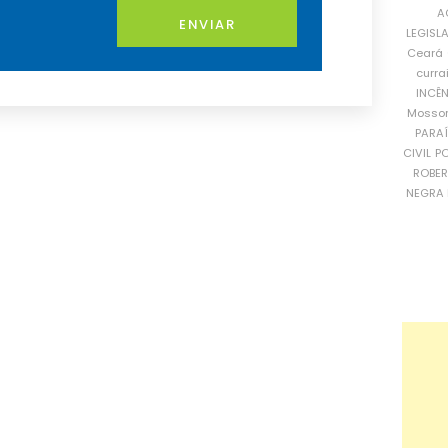
A
ENVIAR
LEGISL
Ceará
curra
INCÊ
Mosso
PARA
CIVIL
PO
ROBE
NEGRA 