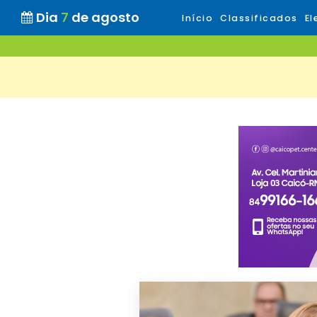
Dia
7
de agosto
Início
Classificados
El