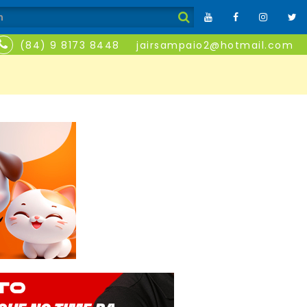
(84) 9 8173 8448
jairsampaio2@hotmail.com