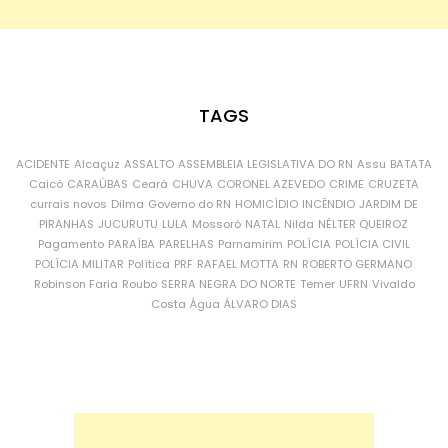
TAGS
ACIDENTE
Alcaçuz
ASSALTO
ASSEMBLEIA LEGISLATIVA DO RN
Assu
BATATA
Caicó
CARAÚBAS
Ceará
CHUVA
CORONEL AZEVEDO
CRIME
CRUZETA
currais novos
Dilma
Governo do RN
HOMICÍDIO
INCÊNDIO
JARDIM DE
PIRANHAS
JUCURUTU
LULA
Mossoró
NATAL
Nilda
NÉLTER QUEIROZ
Pagamento
PARAÍBA
PARELHAS
Parnamirim
POLÍCIA
POLÍCIA CIVIL
POLÍCIA MILITAR
Política
PRF
RAFAEL MOTTA
RN
ROBERTO GERMANO
Robinson Faria
Roubo
SERRA NEGRA DO NORTE
Temer
UFRN
Vivaldo
Costa
Água
ÁLVARO DIAS