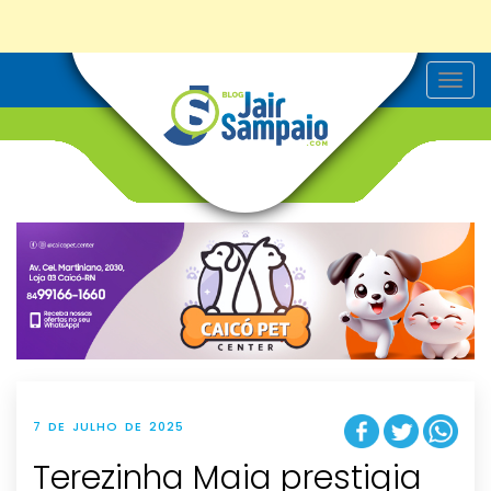
T
o
g
g
l
e
n
a
v
i
g
a
t
i
o
n
7 DE JULHO DE 2025
Terezinha Maia prestigia