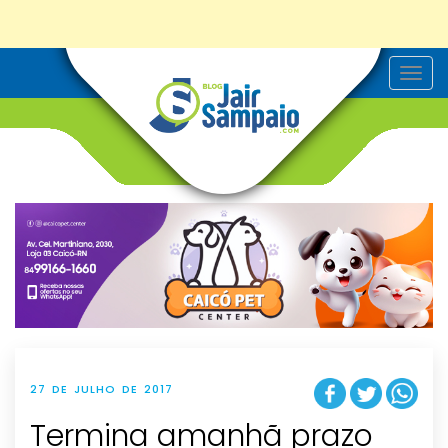
T
o
g
g
l
e
n
a
v
i
g
a
t
i
o
n
27 DE JULHO DE 2017
Termina amanhã prazo