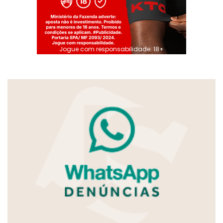
Jogue com responsabilidade. 18+