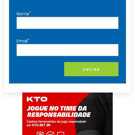
*
Nome
*
Email
ENVIAR