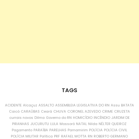
TAGS
ACIDENTE
Alcaçuz
ASSALTO
ASSEMBLEIA LEGISLATIVA DO RN
Assu
BATATA
Caicó
CARAÚBAS
Ceará
CHUVA
CORONEL AZEVEDO
CRIME
CRUZETA
currais novos
Dilma
Governo do RN
HOMICÍDIO
INCÊNDIO
JARDIM DE
PIRANHAS
JUCURUTU
LULA
Mossoró
NATAL
Nilda
NÉLTER QUEIROZ
Pagamento
PARAÍBA
PARELHAS
Parnamirim
POLÍCIA
POLÍCIA CIVIL
POLÍCIA MILITAR
Política
PRF
RAFAEL MOTTA
RN
ROBERTO GERMANO