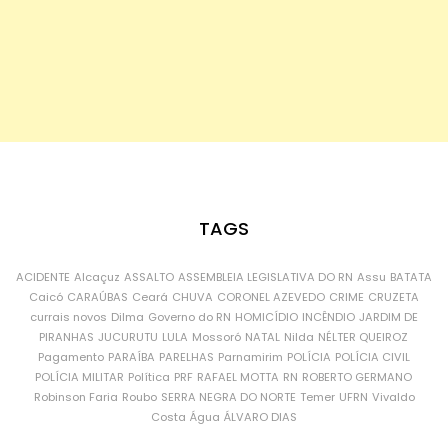
TAGS
ACIDENTE
Alcaçuz
ASSALTO
ASSEMBLEIA LEGISLATIVA DO RN
Assu
BATATA
Caicó
CARAÚBAS
Ceará
CHUVA
CORONEL AZEVEDO
CRIME
CRUZETA
currais novos
Dilma
Governo do RN
HOMICÍDIO
INCÊNDIO
JARDIM DE
PIRANHAS
JUCURUTU
LULA
Mossoró
NATAL
Nilda
NÉLTER QUEIROZ
Pagamento
PARAÍBA
PARELHAS
Parnamirim
POLÍCIA
POLÍCIA CIVIL
POLÍCIA MILITAR
Política
PRF
RAFAEL MOTTA
RN
ROBERTO GERMANO
Robinson Faria
Roubo
SERRA NEGRA DO NORTE
Temer
UFRN
Vivaldo
Costa
Água
ÁLVARO DIAS