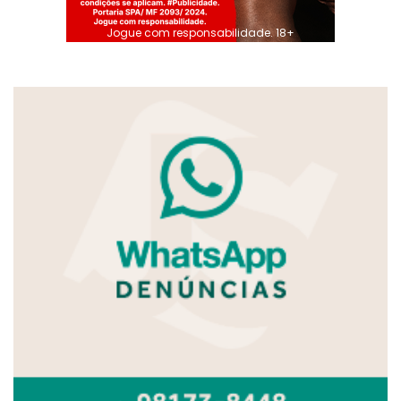
Jogue com responsabilidade. 18+