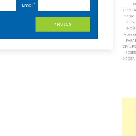
A
*
Email
LEGISL
Ceará
curra
ENVIAR
INCÊ
Mosso
PARA
CIVIL
PO
ROBE
NEGRA 