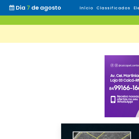
Dia
7
de agosto
Início
Classificados
El