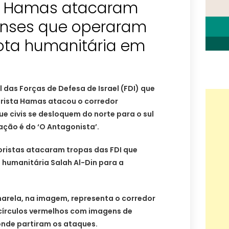
do Hamas atacaram
lenses que operaram
rota humanitária em
l das Forças de Defesa de Israel (FDI) que
rista Hamas atacou o corredor
e civis se desloquem do norte para o sul
ação é do ‘O Antagonista’.
oristas atacaram tropas das FDI que
 humanitária Salah Al-Din para a
marela, na imagem, representa o corredor
círculos vermelhos com imagens de
onde partiram os ataques.