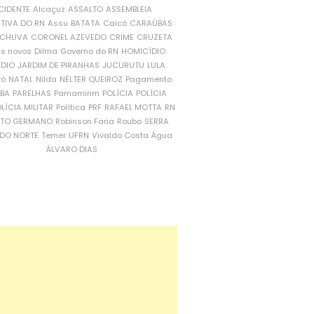
CIDENTE
Alcaçuz
ASSALTO
ASSEMBLEIA
ATIVA DO RN
Assu
BATATA
Caicó
CARAÚBAS
CHUVA
CORONEL AZEVEDO
CRIME
CRUZETA
is novos
Dilma
Governo do RN
HOMICÍDIO
NDIO
JARDIM DE PIRANHAS
JUCURUTU
LULA
ró
NATAL
Nilda
NÉLTER QUEIROZ
Pagamento
ÍBA
PARELHAS
Parnamirim
POLÍCIA
POLÍCIA
LÍCIA MILITAR
Política
PRF
RAFAEL MOTTA
RN
RTO GERMANO
Robinson Faria
Roubo
SERRA
DO NORTE
Temer
UFRN
Vivaldo Costa
Água
ÁLVARO DIAS