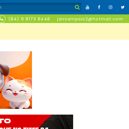
(84) 9 8173 8448
jairsampaio2@hotmail.com