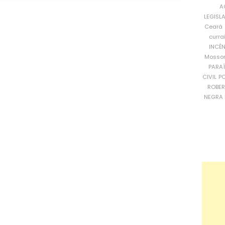
A
LEGISL
Ceará
curra
INCÊ
Mosso
PARA
CIVIL
PO
ROBE
NEGRA 