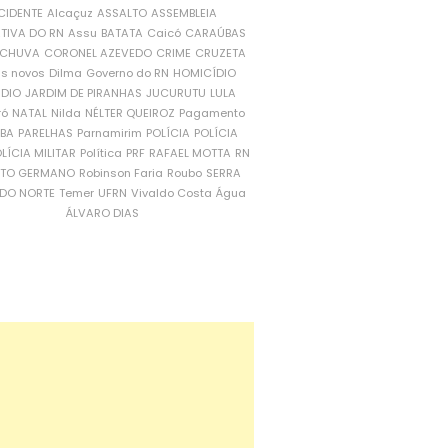
CIDENTE
Alcaçuz
ASSALTO
ASSEMBLEIA
ATIVA DO RN
Assu
BATATA
Caicó
CARAÚBAS
CHUVA
CORONEL AZEVEDO
CRIME
CRUZETA
is novos
Dilma
Governo do RN
HOMICÍDIO
NDIO
JARDIM DE PIRANHAS
JUCURUTU
LULA
ró
NATAL
Nilda
NÉLTER QUEIROZ
Pagamento
ÍBA
PARELHAS
Parnamirim
POLÍCIA
POLÍCIA
LÍCIA MILITAR
Política
PRF
RAFAEL MOTTA
RN
RTO GERMANO
Robinson Faria
Roubo
SERRA
DO NORTE
Temer
UFRN
Vivaldo Costa
Água
ÁLVARO DIAS