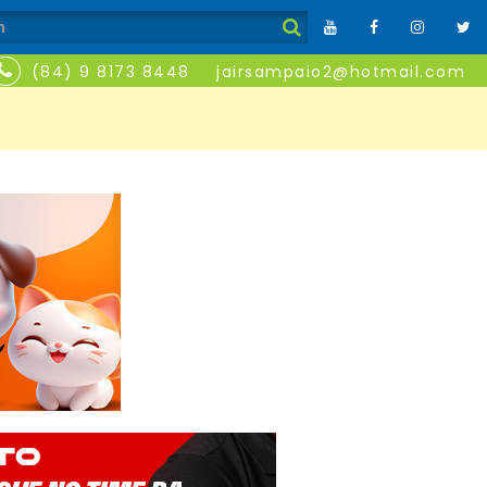
(84) 9 8173 8448
jairsampaio2@hotmail.com