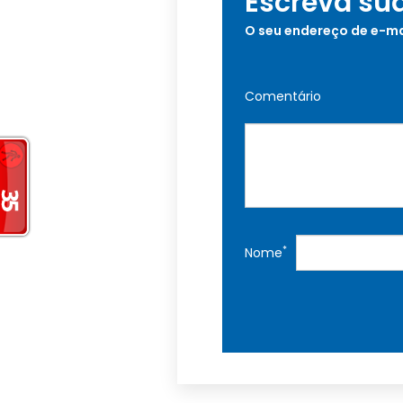
Escreva su
O seu endereço de e-ma
Comentário
*
Nome