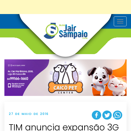
T
o
g
g
l
e
n
a
v
i
g
a
t
i
o
n
27 DE MAIO DE 2016
TIM anuncia expansão 3G