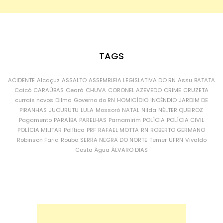
TAGS
ACIDENTE
Alcaçuz
ASSALTO
ASSEMBLEIA LEGISLATIVA DO RN
Assu
BATATA
Caicó
CARAÚBAS
Ceará
CHUVA
CORONEL AZEVEDO
CRIME
CRUZETA
currais novos
Dilma
Governo do RN
HOMICÍDIO
INCÊNDIO
JARDIM DE
PIRANHAS
JUCURUTU
LULA
Mossoró
NATAL
Nilda
NÉLTER QUEIROZ
Pagamento
PARAÍBA
PARELHAS
Parnamirim
POLÍCIA
POLÍCIA CIVIL
POLÍCIA MILITAR
Política
PRF
RAFAEL MOTTA
RN
ROBERTO GERMANO
Robinson Faria
Roubo
SERRA NEGRA DO NORTE
Temer
UFRN
Vivaldo
Costa
Água
ÁLVARO DIAS