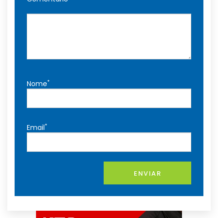
*
Nome
*
Email
ENVIAR