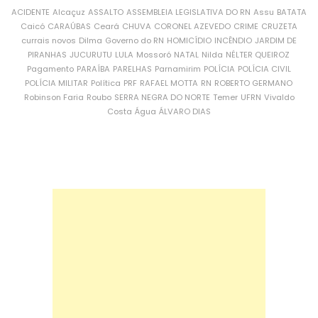
ACIDENTE
Alcaçuz
ASSALTO
ASSEMBLEIA LEGISLATIVA DO RN
Assu
BATATA
Caicó
CARAÚBAS
Ceará
CHUVA
CORONEL AZEVEDO
CRIME
CRUZETA
currais novos
Dilma
Governo do RN
HOMICÍDIO
INCÊNDIO
JARDIM DE
PIRANHAS
JUCURUTU
LULA
Mossoró
NATAL
Nilda
NÉLTER QUEIROZ
Pagamento
PARAÍBA
PARELHAS
Parnamirim
POLÍCIA
POLÍCIA CIVIL
POLÍCIA MILITAR
Política
PRF
RAFAEL MOTTA
RN
ROBERTO GERMANO
Robinson Faria
Roubo
SERRA NEGRA DO NORTE
Temer
UFRN
Vivaldo
Costa
Água
ÁLVARO DIAS