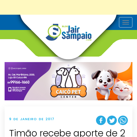
T
o
g
g
l
e
n
a
v
i
g
a
t
i
o
n
9 DE JANEIRO DE 2017
Timão recebe aporte de 2