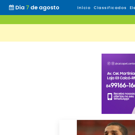
Dia
7
de agosto
Início
Classificados
El