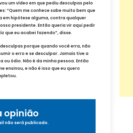
avou um vídeo em que pediu desculpas pelo
des: “Quem me conhece sabe muito bem que
cia em hipótese alguma, contra qualquer
sso presidente. Então queria vir aqui pedir
liz que eu acabei fazendo”, disse.
o desculpas porque quando você erra, não
umir o erro e se desculpar. Jamais tive a
cia ou ódio. Não é da minha pessoa. Então
me ensinou, e não é isso que eu quero
mpletou.
a opinião
il não será publicado.