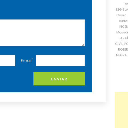
A
LEGISL
Ceará
curra
INCÊ
Mosso
PARA
CIVIL
PO
ROBE
NEGRA 
*
Email
ENVIAR