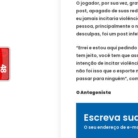
O jogador, por sua vez, gr
post, apagado de suas re
eu jamais incitaria violên
pessoa, principalmente o no
desculpas, foi um post infe
“Errei e estou aqui pedind
tem jeito, você tem que ass
intenção de incitar violên
não foi isso que o esporte 
passar para ninguém”, co
O Antagonista
Escreva su
O seu endereço de e-ma