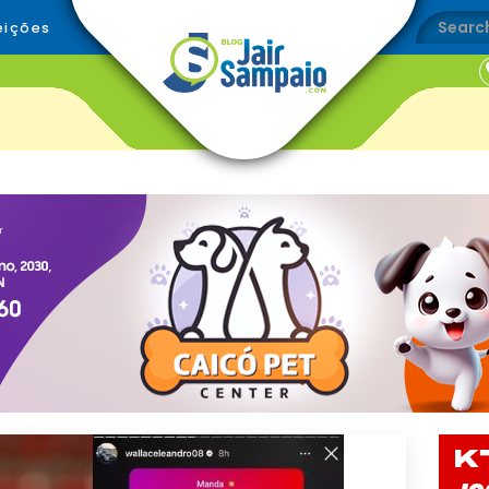
eições