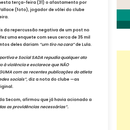
esta terça-feira (31) o afastamento por
lace (foto), jogador de vôlei do clube
eira.
s da repercussão negativa de um post no
fez uma enquete com seus cerca de 35 mil
ntos deles dariam
“um tiro na cara”
de Lula.
portiva e Social SADA repudia qualquer ato
ão à violência e esclarece que NÃO
MA com as recentes publicações do atleta
edes sociais”
, diz a nota do clube —as
iginal.
da Secom, afirmou que já havia acionado a
das as providências necessárias”.