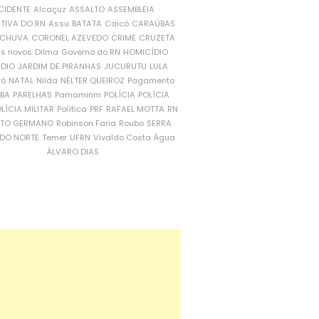
CIDENTE
Alcaçuz
ASSALTO
ASSEMBLEIA
ATIVA DO RN
Assu
BATATA
Caicó
CARAÚBAS
CHUVA
CORONEL AZEVEDO
CRIME
CRUZETA
is novos
Dilma
Governo do RN
HOMICÍDIO
NDIO
JARDIM DE PIRANHAS
JUCURUTU
LULA
ró
NATAL
Nilda
NÉLTER QUEIROZ
Pagamento
ÍBA
PARELHAS
Parnamirim
POLÍCIA
POLÍCIA
LÍCIA MILITAR
Política
PRF
RAFAEL MOTTA
RN
RTO GERMANO
Robinson Faria
Roubo
SERRA
DO NORTE
Temer
UFRN
Vivaldo Costa
Água
ÁLVARO DIAS