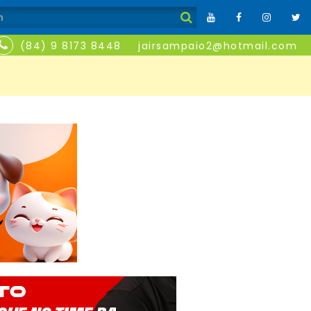
(84) 9 8173 8448
jairsampaio2@hotmail.com