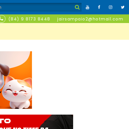
(84) 9 8173 8448
jairsampaio2@hotmail.com