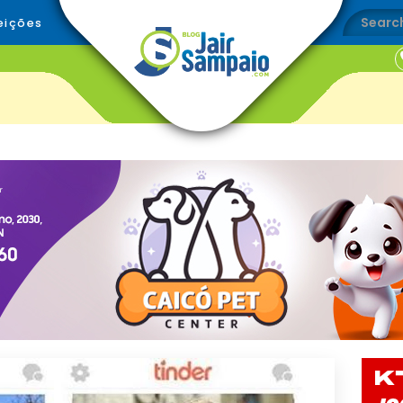
eições