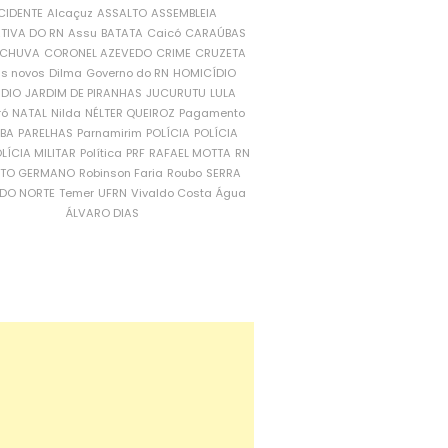
CIDENTE
Alcaçuz
ASSALTO
ASSEMBLEIA
ATIVA DO RN
Assu
BATATA
Caicó
CARAÚBAS
CHUVA
CORONEL AZEVEDO
CRIME
CRUZETA
is novos
Dilma
Governo do RN
HOMICÍDIO
NDIO
JARDIM DE PIRANHAS
JUCURUTU
LULA
ró
NATAL
Nilda
NÉLTER QUEIROZ
Pagamento
ÍBA
PARELHAS
Parnamirim
POLÍCIA
POLÍCIA
LÍCIA MILITAR
Política
PRF
RAFAEL MOTTA
RN
RTO GERMANO
Robinson Faria
Roubo
SERRA
DO NORTE
Temer
UFRN
Vivaldo Costa
Água
ÁLVARO DIAS