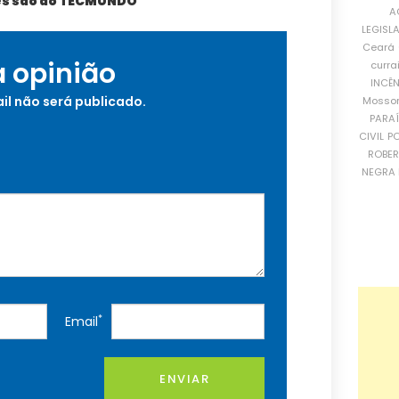
es são do TECMUNDO
A
LEGISL
Ceará
a opinião
curra
INCÊ
il não será publicado.
Mosso
PARA
CIVIL
PO
ROBE
NEGRA 
*
Email
ENVIAR