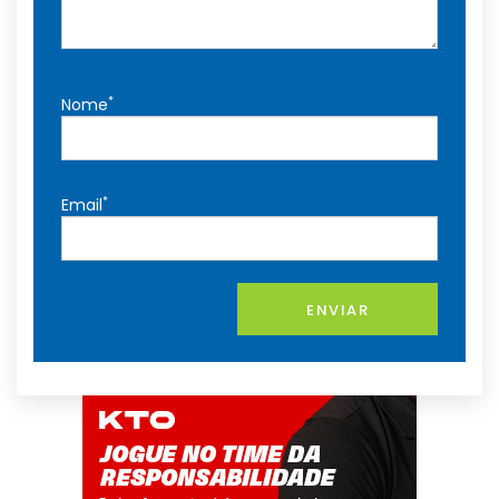
*
Nome
*
Email
ENVIAR