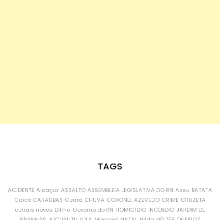
TAGS
ACIDENTE
Alcaçuz
ASSALTO
ASSEMBLEIA LEGISLATIVA DO RN
Assu
BATATA
Caicó
CARAÚBAS
Ceará
CHUVA
CORONEL AZEVEDO
CRIME
CRUZETA
currais novos
Dilma
Governo do RN
HOMICÍDIO
INCÊNDIO
JARDIM DE
PIRANHAS
JUCURUTU
LULA
Mossoró
NATAL
Nilda
NÉLTER QUEIROZ