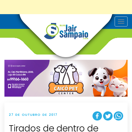
T
o
g
g
l
e
n
a
v
i
g
a
t
i
o
n
27 DE OUTUBRO DE 2017
Tirados de dentro de