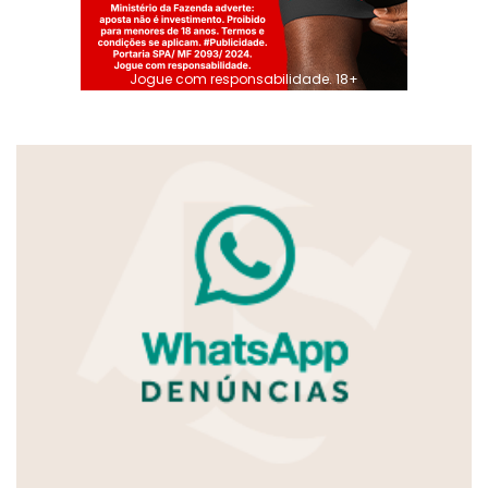
Jogue com responsabilidade. 18+