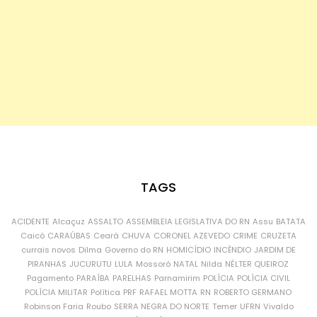
TAGS
ACIDENTE
Alcaçuz
ASSALTO
ASSEMBLEIA LEGISLATIVA DO RN
Assu
BATATA
Caicó
CARAÚBAS
Ceará
CHUVA
CORONEL AZEVEDO
CRIME
CRUZETA
currais novos
Dilma
Governo do RN
HOMICÍDIO
INCÊNDIO
JARDIM DE
PIRANHAS
JUCURUTU
LULA
Mossoró
NATAL
Nilda
NÉLTER QUEIROZ
Pagamento
PARAÍBA
PARELHAS
Parnamirim
POLÍCIA
POLÍCIA CIVIL
POLÍCIA MILITAR
Política
PRF
RAFAEL MOTTA
RN
ROBERTO GERMANO
Robinson Faria
Roubo
SERRA NEGRA DO NORTE
Temer
UFRN
Vivaldo