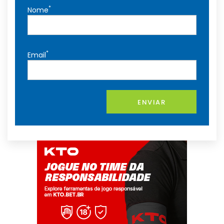
*
Nome
*
Email
ENVIAR