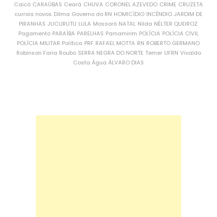
Caicó
CARAÚBAS
Ceará
CHUVA
CORONEL AZEVEDO
CRIME
CRUZETA
currais novos
Dilma
Governo do RN
HOMICÍDIO
INCÊNDIO
JARDIM DE
PIRANHAS
JUCURUTU
LULA
Mossoró
NATAL
Nilda
NÉLTER QUEIROZ
Pagamento
PARAÍBA
PARELHAS
Parnamirim
POLÍCIA
POLÍCIA CIVIL
POLÍCIA MILITAR
Política
PRF
RAFAEL MOTTA
RN
ROBERTO GERMANO
Robinson Faria
Roubo
SERRA NEGRA DO NORTE
Temer
UFRN
Vivaldo
Costa
Água
ÁLVARO DIAS