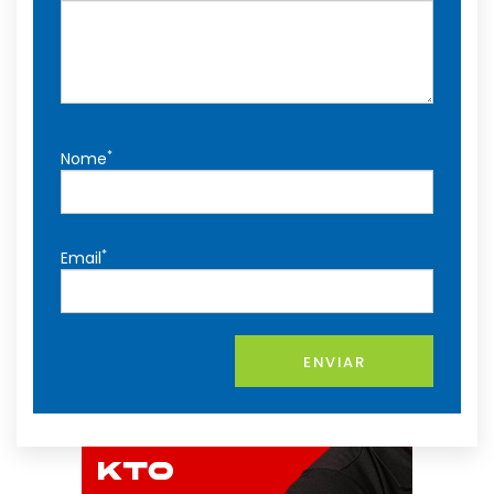
*
Nome
*
Email
ENVIAR