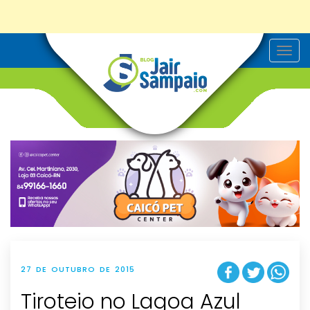
T
o
g
g
l
e
n
a
v
i
g
a
t
i
o
n
27 DE OUTUBRO DE 2015
Tiroteio no Lagoa Azul