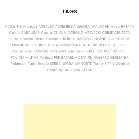
TAGS
ACIDENTE
Alcaçuz
ASSALTO
ASSEMBLEIA LEGISLATIVA DO RN
Assu
BATATA
Caicó
CARAÚBAS
Ceará
CHUVA
CORONEL AZEVEDO
CRIME
CRUZETA
currais novos
Dilma
Governo do RN
HOMICÍDIO
INCÊNDIO
JARDIM DE
PIRANHAS
JUCURUTU
LULA
Mossoró
NATAL
Nilda
NÉLTER QUEIROZ
Pagamento
PARAÍBA
PARELHAS
Parnamirim
POLÍCIA
POLÍCIA CIVIL
POLÍCIA MILITAR
Política
PRF
RAFAEL MOTTA
RN
ROBERTO GERMANO
Robinson Faria
Roubo
SERRA NEGRA DO NORTE
Temer
UFRN
Vivaldo
Costa
Água
ÁLVARO DIAS