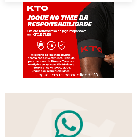
Jogue com responsabilidade. 18+