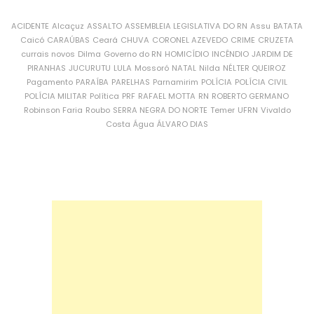
ACIDENTE
Alcaçuz
ASSALTO
ASSEMBLEIA LEGISLATIVA DO RN
Assu
BATATA
Caicó
CARAÚBAS
Ceará
CHUVA
CORONEL AZEVEDO
CRIME
CRUZETA
currais novos
Dilma
Governo do RN
HOMICÍDIO
INCÊNDIO
JARDIM DE
PIRANHAS
JUCURUTU
LULA
Mossoró
NATAL
Nilda
NÉLTER QUEIROZ
Pagamento
PARAÍBA
PARELHAS
Parnamirim
POLÍCIA
POLÍCIA CIVIL
POLÍCIA MILITAR
Política
PRF
RAFAEL MOTTA
RN
ROBERTO GERMANO
Robinson Faria
Roubo
SERRA NEGRA DO NORTE
Temer
UFRN
Vivaldo
Costa
Água
ÁLVARO DIAS