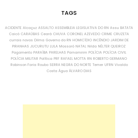
TAGS
ACIDENTE
Alcaçuz
ASSALTO
ASSEMBLEIA LEGISLATIVA DO RN
Assu
BATATA
Caicó
CARAÚBAS
Ceará
CHUVA
CORONEL AZEVEDO
CRIME
CRUZETA
currais novos
Dilma
Governo do RN
HOMICÍDIO
INCÊNDIO
JARDIM DE
PIRANHAS
JUCURUTU
LULA
Mossoró
NATAL
Nilda
NÉLTER QUEIROZ
Pagamento
PARAÍBA
PARELHAS
Parnamirim
POLÍCIA
POLÍCIA CIVIL
POLÍCIA MILITAR
Política
PRF
RAFAEL MOTTA
RN
ROBERTO GERMANO
Robinson Faria
Roubo
SERRA NEGRA DO NORTE
Temer
UFRN
Vivaldo
Costa
Água
ÁLVARO DIAS