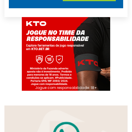
Jogue com responsabilidade. 18+