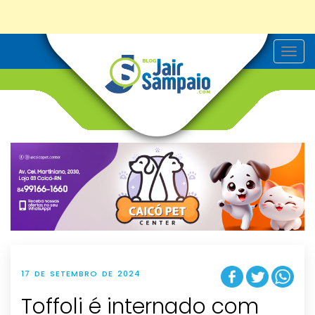
T
o
g
g
l
e
n
a
v
i
g
a
t
i
o
n
17 DE SETEMBRO DE 2024
Toffoli é internado com