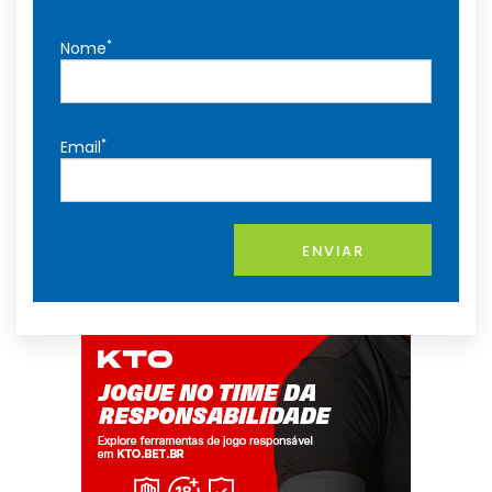
*
Nome
*
Email
ENVIAR