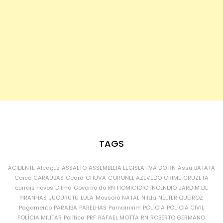
TAGS
ACIDENTE
Alcaçuz
ASSALTO
ASSEMBLEIA LEGISLATIVA DO RN
Assu
BATATA
Caicó
CARAÚBAS
Ceará
CHUVA
CORONEL AZEVEDO
CRIME
CRUZETA
currais novos
Dilma
Governo do RN
HOMICÍDIO
INCÊNDIO
JARDIM DE
PIRANHAS
JUCURUTU
LULA
Mossoró
NATAL
Nilda
NÉLTER QUEIROZ
Pagamento
PARAÍBA
PARELHAS
Parnamirim
POLÍCIA
POLÍCIA CIVIL
POLÍCIA MILITAR
Política
PRF
RAFAEL MOTTA
RN
ROBERTO GERMANO