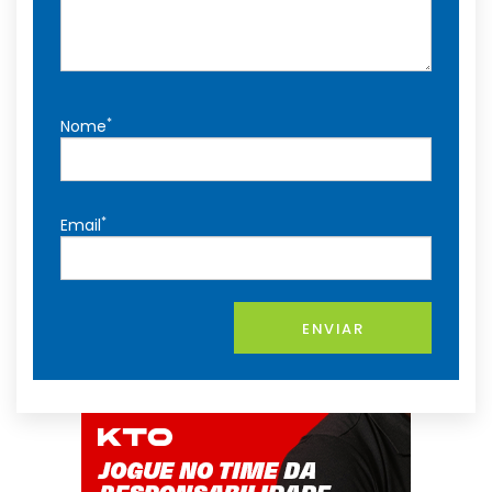
*
Nome
*
Email
ENVIAR