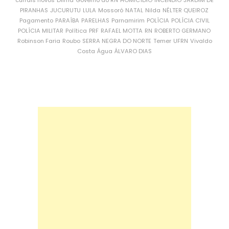
currais novos
Dilma
Governo do RN
HOMICÍDIO
INCÊNDIO
JARDIM DE
PIRANHAS
JUCURUTU
LULA
Mossoró
NATAL
Nilda
NÉLTER QUEIROZ
Pagamento
PARAÍBA
PARELHAS
Parnamirim
POLÍCIA
POLÍCIA CIVIL
POLÍCIA MILITAR
Política
PRF
RAFAEL MOTTA
RN
ROBERTO GERMANO
Robinson Faria
Roubo
SERRA NEGRA DO NORTE
Temer
UFRN
Vivaldo
Costa
Água
ÁLVARO DIAS