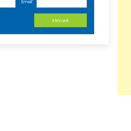
*
Email
ENVIAR