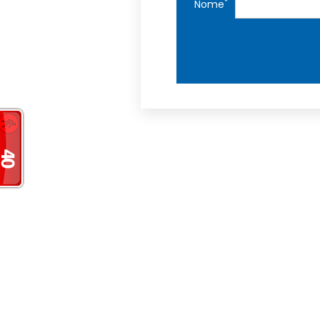
*
Nome