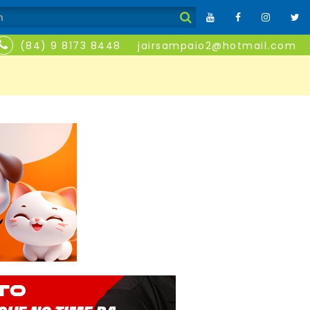
(84) 9 8173 8448
jairsampaio2@hotmail.com