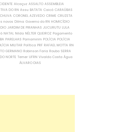
CIDENTE
Alcaçuz
ASSALTO
ASSEMBLEIA
ATIVA DO RN
Assu
BATATA
Caicó
CARAÚBAS
CHUVA
CORONEL AZEVEDO
CRIME
CRUZETA
is novos
Dilma
Governo do RN
HOMICÍDIO
NDIO
JARDIM DE PIRANHAS
JUCURUTU
LULA
ró
NATAL
Nilda
NÉLTER QUEIROZ
Pagamento
ÍBA
PARELHAS
Parnamirim
POLÍCIA
POLÍCIA
LÍCIA MILITAR
Política
PRF
RAFAEL MOTTA
RN
RTO GERMANO
Robinson Faria
Roubo
SERRA
DO NORTE
Temer
UFRN
Vivaldo Costa
Água
ÁLVARO DIAS