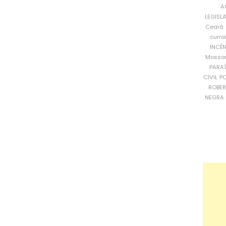
A
LEGISL
Ceará
curra
INCÊ
Mosso
PARA
CIVIL
PO
ROBE
NEGRA 