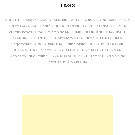
TAGS
ACIDENTE
Alcaçuz
ASSALTO
ASSEMBLEIA LEGISLATIVA DO RN
Assu
BATATA
Caicó
CARAÚBAS
Ceará
CHUVA
CORONEL AZEVEDO
CRIME
CRUZETA
currais novos
Dilma
Governo do RN
HOMICÍDIO
INCÊNDIO
JARDIM DE
PIRANHAS
JUCURUTU
LULA
Mossoró
NATAL
Nilda
NÉLTER QUEIROZ
Pagamento
PARAÍBA
PARELHAS
Parnamirim
POLÍCIA
POLÍCIA CIVIL
POLÍCIA MILITAR
Política
PRF
RAFAEL MOTTA
RN
ROBERTO GERMANO
Robinson Faria
Roubo
SERRA NEGRA DO NORTE
Temer
UFRN
Vivaldo
Costa
Água
ÁLVARO DIAS