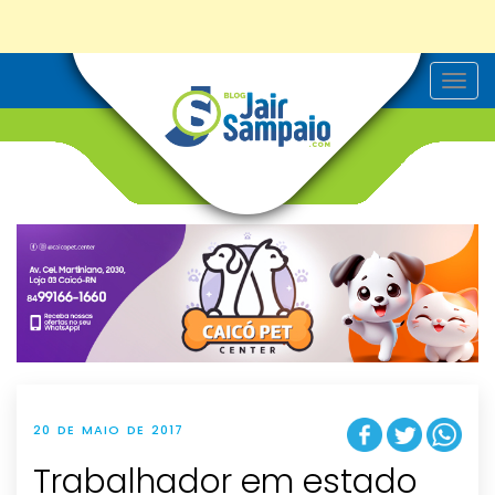
T
o
g
g
l
e
n
a
v
i
g
a
t
i
o
n
20 DE MAIO DE 2017
Trabalhador em estado