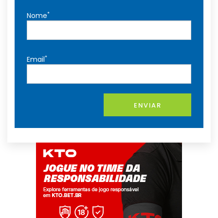
*
Nome
*
Email
ENVIAR