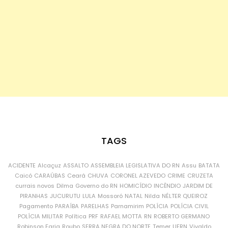
TAGS
ACIDENTE
Alcaçuz
ASSALTO
ASSEMBLEIA LEGISLATIVA DO RN
Assu
BATATA
Caicó
CARAÚBAS
Ceará
CHUVA
CORONEL AZEVEDO
CRIME
CRUZETA
currais novos
Dilma
Governo do RN
HOMICÍDIO
INCÊNDIO
JARDIM DE
PIRANHAS
JUCURUTU
LULA
Mossoró
NATAL
Nilda
NÉLTER QUEIROZ
Pagamento
PARAÍBA
PARELHAS
Parnamirim
POLÍCIA
POLÍCIA CIVIL
POLÍCIA MILITAR
Política
PRF
RAFAEL MOTTA
RN
ROBERTO GERMANO
Robinson Faria
Roubo
SERRA NEGRA DO NORTE
Temer
UFRN
Vivaldo