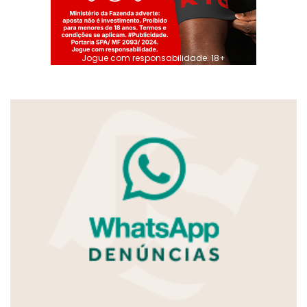
Jogue com responsabilidade. 18+