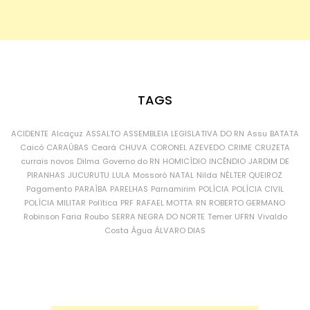
TAGS
ACIDENTE
Alcaçuz
ASSALTO
ASSEMBLEIA LEGISLATIVA DO RN
Assu
BATATA
Caicó
CARAÚBAS
Ceará
CHUVA
CORONEL AZEVEDO
CRIME
CRUZETA
currais novos
Dilma
Governo do RN
HOMICÍDIO
INCÊNDIO
JARDIM DE
PIRANHAS
JUCURUTU
LULA
Mossoró
NATAL
Nilda
NÉLTER QUEIROZ
Pagamento
PARAÍBA
PARELHAS
Parnamirim
POLÍCIA
POLÍCIA CIVIL
POLÍCIA MILITAR
Política
PRF
RAFAEL MOTTA
RN
ROBERTO GERMANO
Robinson Faria
Roubo
SERRA NEGRA DO NORTE
Temer
UFRN
Vivaldo
Costa
Água
ÁLVARO DIAS