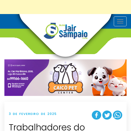
T
o
g
g
l
e
n
a
v
i
g
a
t
i
o
n
3 DE FEVEREIRO DE 2025
Trabalhadores do