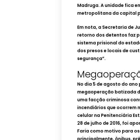
Madruga. A unidade fica em
metropolitana da capital 
Em nota, a Secretaria de Ju
retorno dos detentos faz 
sistema prisional do estad
dos presos e locais de cus
segurança”.
Megaoperaç
No dia 5 de agosto do ano 
megaoperação batizada de 
uma facção criminosa cons
incendiários que ocorrem 
celular na Penitenciária Es
28 de julho de 2016, foi a
Faria como motivo para os
principalmente, ônibus, pré