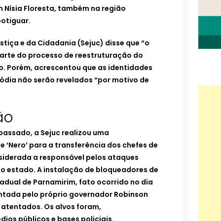
 Nísia Floresta, também na região
potiguar.
stiça e da Cidadania (Sejuc) disse que “o
parte do processo de reestruturação do
o. Porém, acrescentou que as identidades
tódia não serão revelados “por motivo de
ão
passado, a Sejuc realizou uma
‘Nero’ para a transferência dos chefes de
iderada a responsável pelos ataques
no estado. A instalação de bloqueadores de
tadual de Parnamirim, fato ocorrido no dia
pontada pelo próprio governador Robinson
 atentados. Os alvos foram,
dios públicos e bases policiais.