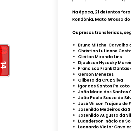
Na época, 21 detentos fora
Rondônia, Mato Grosso do 
Os presos transferidos, se
Bruno Mitchel Carvalho 
Christian Lutianne Cost
Cleiton Miranda Lins
Djackson Hyzacky Moreir
Francisco Frank Dantas
Gerson Menezes
Gilbeto da Cruz Silva
Igor dos Santos Peixoto
João Maria dos Santos O
João Paulo Souza da Sil
José Wilson Trajano de F
Josenildo Medeiros da S
Josenildo Augusto da Si
Luanderson Inácio de S
Leonardo Victor Cavalc