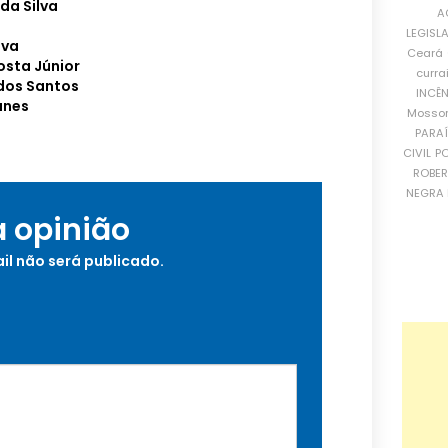
da Silva
A
LEGISL
lva
Ceará
osta Júnior
curra
dos Santos
INCÊ
unes
Mosso
PARA
CIVIL
PO
ROBE
NEGRA 
a opinião
il não será publicado.