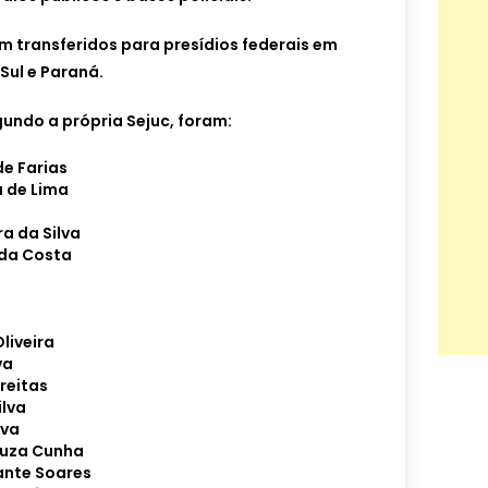
m transferidos para presídios federais em
Sul e Paraná.
gundo a própria Sejuc, foram:
de Farias
a de Lima
a da Silva
 da Costa
liveira
va
reitas
ilva
lva
ouza Cunha
ante Soares