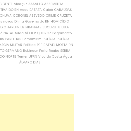
CIDENTE
Alcaçuz
ASSALTO
ASSEMBLEIA
ATIVA DO RN
Assu
BATATA
Caicó
CARAÚBAS
CHUVA
CORONEL AZEVEDO
CRIME
CRUZETA
is novos
Dilma
Governo do RN
HOMICÍDIO
NDIO
JARDIM DE PIRANHAS
JUCURUTU
LULA
ró
NATAL
Nilda
NÉLTER QUEIROZ
Pagamento
ÍBA
PARELHAS
Parnamirim
POLÍCIA
POLÍCIA
LÍCIA MILITAR
Política
PRF
RAFAEL MOTTA
RN
RTO GERMANO
Robinson Faria
Roubo
SERRA
DO NORTE
Temer
UFRN
Vivaldo Costa
Água
ÁLVARO DIAS