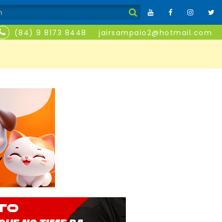
(84) 9 8173 8448
jairsampaio2@hotmail.com