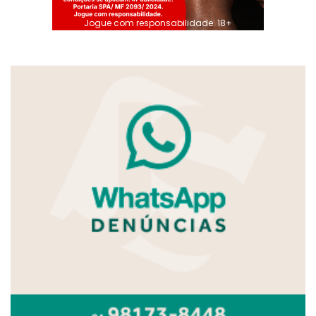
Jogue com responsabilidade. 18+