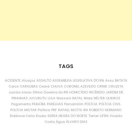
TAGS
ACIDENTE
Alcaçuz
ASSALTO
ASSEMBLEIA LEGISLATIVA DO RN
Assu
BATATA
Caicó
CARAÚBAS
Ceará
CHUVA
CORONEL AZEVEDO
CRIME
CRUZETA
currais novos
Dilma
Governo do RN
HOMICÍDIO
INCÊNDIO
JARDIM DE
PIRANHAS
JUCURUTU
LULA
Mossoró
NATAL
Nilda
NÉLTER QUEIROZ
Pagamento
PARAÍBA
PARELHAS
Parnamirim
POLÍCIA
POLÍCIA CIVIL
POLÍCIA MILITAR
Política
PRF
RAFAEL MOTTA
RN
ROBERTO GERMANO
Robinson Faria
Roubo
SERRA NEGRA DO NORTE
Temer
UFRN
Vivaldo
Costa
Água
ÁLVARO DIAS