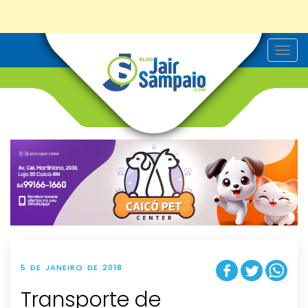
T
o
g
g
l
e
n
a
v
i
g
a
t
i
o
n
5 DE JANEIRO DE 2018
Transporte de