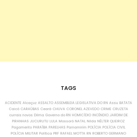
TAGS
ACIDENTE
Alcaçuz
ASSALTO
ASSEMBLEIA LEGISLATIVA DO RN
Assu
BATATA
Caicó
CARAÚBAS
Ceará
CHUVA
CORONEL AZEVEDO
CRIME
CRUZETA
currais novos
Dilma
Governo do RN
HOMICÍDIO
INCÊNDIO
JARDIM DE
PIRANHAS
JUCURUTU
LULA
Mossoró
NATAL
Nilda
NÉLTER QUEIROZ
Pagamento
PARAÍBA
PARELHAS
Parnamirim
POLÍCIA
POLÍCIA CIVIL
POLÍCIA MILITAR
Política
PRF
RAFAEL MOTTA
RN
ROBERTO GERMANO