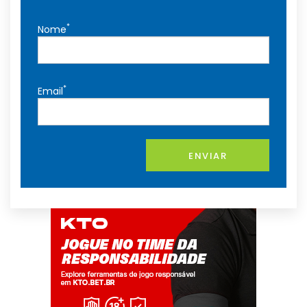
*
Nome
*
Email
ENVIAR