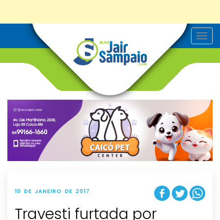
T
o
g
g
l
e
n
a
v
i
g
a
t
i
o
n
10 DE JANEIRO DE 2017
Travesti furtada por