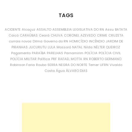
TAGS
ACIDENTE
Alcaçuz
ASSALTO
ASSEMBLEIA LEGISLATIVA DO RN
Assu
BATATA
Caicó
CARAÚBAS
Ceará
CHUVA
CORONEL AZEVEDO
CRIME
CRUZETA
currais novos
Dilma
Governo do RN
HOMICÍDIO
INCÊNDIO
JARDIM DE
PIRANHAS
JUCURUTU
LULA
Mossoró
NATAL
Nilda
NÉLTER QUEIROZ
Pagamento
PARAÍBA
PARELHAS
Parnamirim
POLÍCIA
POLÍCIA CIVIL
POLÍCIA MILITAR
Política
PRF
RAFAEL MOTTA
RN
ROBERTO GERMANO
Robinson Faria
Roubo
SERRA NEGRA DO NORTE
Temer
UFRN
Vivaldo
Costa
Água
ÁLVARO DIAS