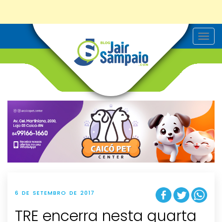
T
o
g
g
l
e
n
a
v
i
g
a
t
i
o
n
6 DE SETEMBRO DE 2017
TRE encerra nesta quarta