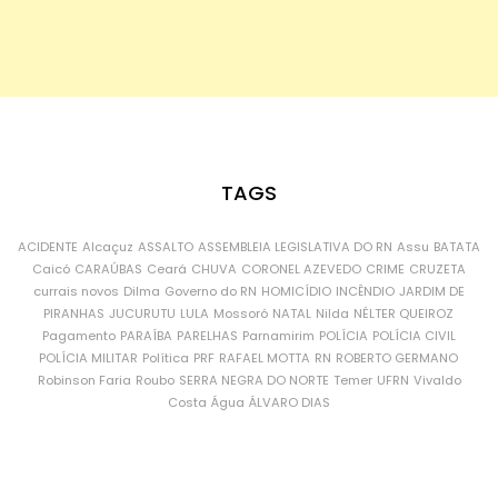
TAGS
ACIDENTE
Alcaçuz
ASSALTO
ASSEMBLEIA LEGISLATIVA DO RN
Assu
BATATA
Caicó
CARAÚBAS
Ceará
CHUVA
CORONEL AZEVEDO
CRIME
CRUZETA
currais novos
Dilma
Governo do RN
HOMICÍDIO
INCÊNDIO
JARDIM DE
PIRANHAS
JUCURUTU
LULA
Mossoró
NATAL
Nilda
NÉLTER QUEIROZ
Pagamento
PARAÍBA
PARELHAS
Parnamirim
POLÍCIA
POLÍCIA CIVIL
POLÍCIA MILITAR
Política
PRF
RAFAEL MOTTA
RN
ROBERTO GERMANO
Robinson Faria
Roubo
SERRA NEGRA DO NORTE
Temer
UFRN
Vivaldo
Costa
Água
ÁLVARO DIAS