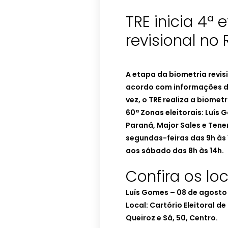
TRE inicia 4ª
revisional no 
A etapa da biometria revisi
acordo com informações do 
vez, o TRE realiza a biomet
60ª Zonas eleitorais: Luís 
Paraná, Major Sales e Ten
segundas-feiras das 9h às 1
aos sábado das 8h às 14h.
Confira os loc
Luís Gomes – 08 de agosto
Local: Cartório Eleitoral d
Queiroz e Sá, 50, Centro.