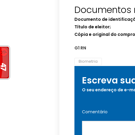
Documentos n
Documento de identificaç
Título de eleitor;
Cópia e original do compro
G1 RN
Biometria
Escreva su
O seu endereço de e-ma
Comentário