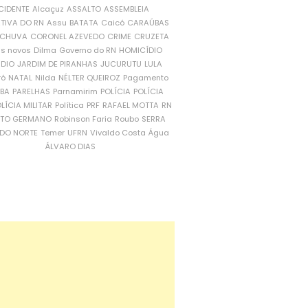
CIDENTE
Alcaçuz
ASSALTO
ASSEMBLEIA
ATIVA DO RN
Assu
BATATA
Caicó
CARAÚBAS
CHUVA
CORONEL AZEVEDO
CRIME
CRUZETA
is novos
Dilma
Governo do RN
HOMICÍDIO
NDIO
JARDIM DE PIRANHAS
JUCURUTU
LULA
ró
NATAL
Nilda
NÉLTER QUEIROZ
Pagamento
ÍBA
PARELHAS
Parnamirim
POLÍCIA
POLÍCIA
LÍCIA MILITAR
Política
PRF
RAFAEL MOTTA
RN
RTO GERMANO
Robinson Faria
Roubo
SERRA
DO NORTE
Temer
UFRN
Vivaldo Costa
Água
ÁLVARO DIAS