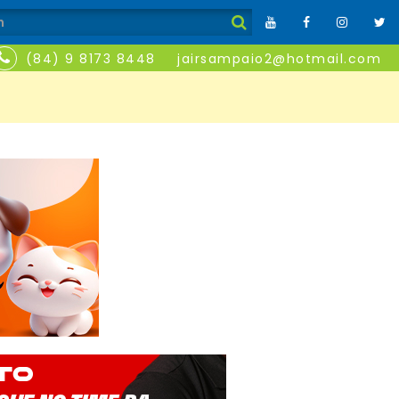
(84) 9 8173 8448
jairsampaio2@hotmail.com