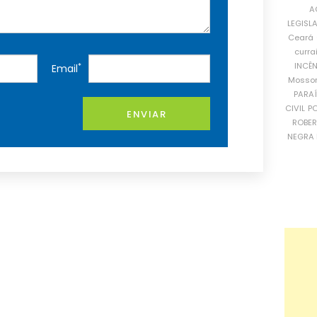
A
LEGISL
Ceará
curra
INCÊ
*
Email
Mosso
PARA
CIVIL
PO
ENVIAR
ROBE
NEGRA 