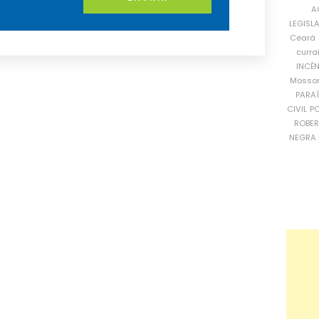
A
LEGISL
Ceará
curra
INCÊ
Mosso
PARA
CIVIL
PO
ROBE
NEGRA 