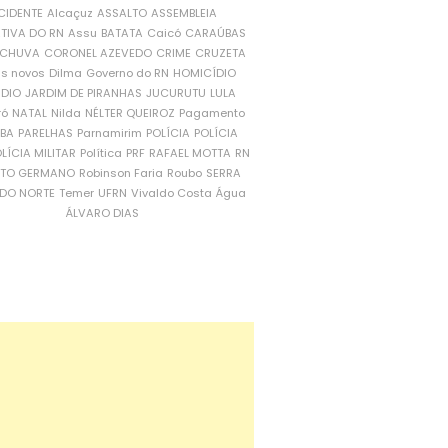
CIDENTE
Alcaçuz
ASSALTO
ASSEMBLEIA
ATIVA DO RN
Assu
BATATA
Caicó
CARAÚBAS
CHUVA
CORONEL AZEVEDO
CRIME
CRUZETA
is novos
Dilma
Governo do RN
HOMICÍDIO
NDIO
JARDIM DE PIRANHAS
JUCURUTU
LULA
ró
NATAL
Nilda
NÉLTER QUEIROZ
Pagamento
ÍBA
PARELHAS
Parnamirim
POLÍCIA
POLÍCIA
LÍCIA MILITAR
Política
PRF
RAFAEL MOTTA
RN
RTO GERMANO
Robinson Faria
Roubo
SERRA
DO NORTE
Temer
UFRN
Vivaldo Costa
Água
ÁLVARO DIAS