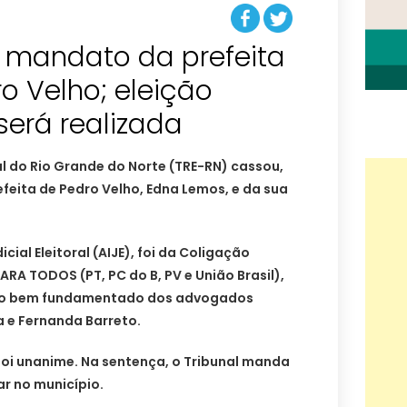
 mandato da prefeita
ro Velho; eleição
erá realizada
al do Rio Grande do Norte (TRE-RN) cassou,
efeita de Pedro Velho, Edna Lemos, e da sua
cial Eleitoral (AIJE), foi da Coligação
A TODOS (PT, PC do B, PV e União Brasil),
alho bem fundamentado dos advogados
a e Fernanda Barreto.
foi unanime. Na sentença, o Tribunal manda
ar no município.