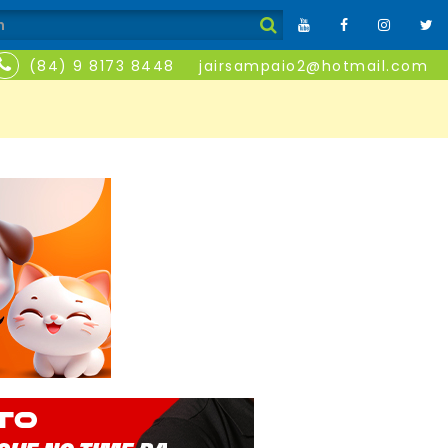
(84) 9 8173 8448
jairsampaio2@hotmail.com