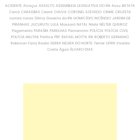
ACIDENTE
Alcaçuz
ASSALTO
ASSEMBLEIA LEGISLATIVA DO RN
Assu
BATATA
Caicó
CARAÚBAS
Ceará
CHUVA
CORONEL AZEVEDO
CRIME
CRUZETA
currais novos
Dilma
Governo do RN
HOMICÍDIO
INCÊNDIO
JARDIM DE
PIRANHAS
JUCURUTU
LULA
Mossoró
NATAL
Nilda
NÉLTER QUEIROZ
Pagamento
PARAÍBA
PARELHAS
Parnamirim
POLÍCIA
POLÍCIA CIVIL
POLÍCIA MILITAR
Política
PRF
RAFAEL MOTTA
RN
ROBERTO GERMANO
Robinson Faria
Roubo
SERRA NEGRA DO NORTE
Temer
UFRN
Vivaldo
Costa
Água
ÁLVARO DIAS