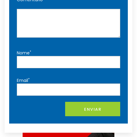
*
Nome
*
Email
ENVIAR