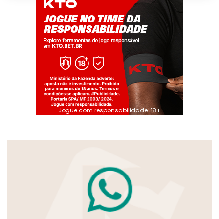
Jogue com responsabilidade. 18+