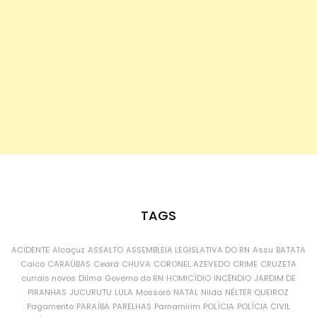
TAGS
ACIDENTE
Alcaçuz
ASSALTO
ASSEMBLEIA LEGISLATIVA DO RN
Assu
BATATA
Caicó
CARAÚBAS
Ceará
CHUVA
CORONEL AZEVEDO
CRIME
CRUZETA
currais novos
Dilma
Governo do RN
HOMICÍDIO
INCÊNDIO
JARDIM DE
PIRANHAS
JUCURUTU
LULA
Mossoró
NATAL
Nilda
NÉLTER QUEIROZ
Pagamento
PARAÍBA
PARELHAS
Parnamirim
POLÍCIA
POLÍCIA CIVIL