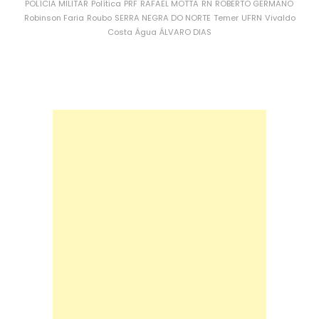
POLÍCIA MILITAR
Política
PRF
RAFAEL MOTTA
RN
ROBERTO GERMANO
Robinson Faria
Roubo
SERRA NEGRA DO NORTE
Temer
UFRN
Vivaldo
Costa
Água
ÁLVARO DIAS