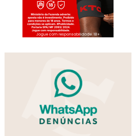
Jogue com responsabilidade. 18+