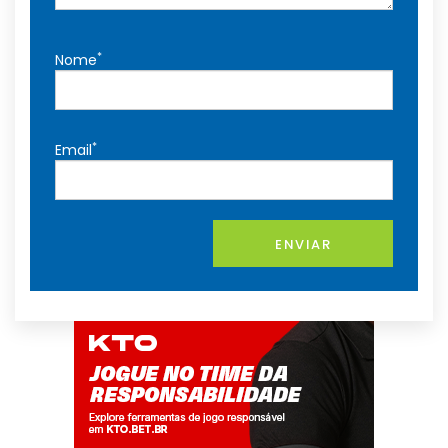
*
Nome
*
Email
ENVIAR