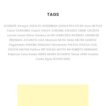
TAGS
ACIDENTE
Alcaçuz
ASSALTO
ASSEMBLEIA LEGISLATIVA DO RN
Assu
BATATA
Caicó
CARAÚBAS
Ceará
CHUVA
CORONEL AZEVEDO
CRIME
CRUZETA
currais novos
Dilma
Governo do RN
HOMICÍDIO
INCÊNDIO
JARDIM DE
PIRANHAS
JUCURUTU
LULA
Mossoró
NATAL
Nilda
NÉLTER QUEIROZ
Pagamento
PARAÍBA
PARELHAS
Parnamirim
POLÍCIA
POLÍCIA CIVIL
POLÍCIA MILITAR
Política
PRF
RAFAEL MOTTA
RN
ROBERTO GERMANO
Robinson Faria
Roubo
SERRA NEGRA DO NORTE
Temer
UFRN
Vivaldo
Costa
Água
ÁLVARO DIAS