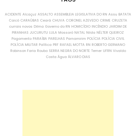
ACIDENTE
Alcaçuz
ASSALTO
ASSEMBLEIA LEGISLATIVA DO RN
Assu
BATATA
Caicó
CARAÚBAS
Ceará
CHUVA
CORONEL AZEVEDO
CRIME
CRUZETA
currais novos
Dilma
Governo do RN
HOMICÍDIO
INCÊNDIO
JARDIM DE
PIRANHAS
JUCURUTU
LULA
Mossoró
NATAL
Nilda
NÉLTER QUEIROZ
Pagamento
PARAÍBA
PARELHAS
Parnamirim
POLÍCIA
POLÍCIA CIVIL
POLÍCIA MILITAR
Política
PRF
RAFAEL MOTTA
RN
ROBERTO GERMANO
Robinson Faria
Roubo
SERRA NEGRA DO NORTE
Temer
UFRN
Vivaldo
Costa
Água
ÁLVARO DIAS