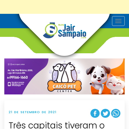
T
o
g
g
l
e
n
a
v
i
g
a
t
i
o
n
21 DE SETEMBRO DE 2021
Três capitais tiveram o