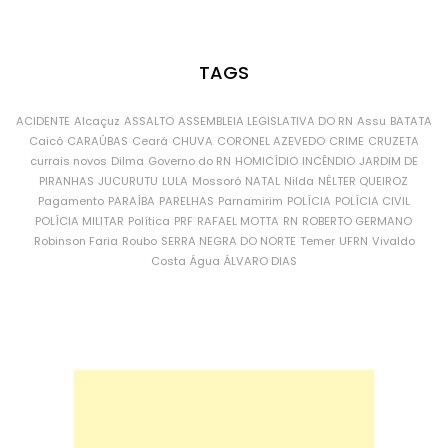
TAGS
ACIDENTE
Alcaçuz
ASSALTO
ASSEMBLEIA LEGISLATIVA DO RN
Assu
BATATA
Caicó
CARAÚBAS
Ceará
CHUVA
CORONEL AZEVEDO
CRIME
CRUZETA
currais novos
Dilma
Governo do RN
HOMICÍDIO
INCÊNDIO
JARDIM DE
PIRANHAS
JUCURUTU
LULA
Mossoró
NATAL
Nilda
NÉLTER QUEIROZ
Pagamento
PARAÍBA
PARELHAS
Parnamirim
POLÍCIA
POLÍCIA CIVIL
POLÍCIA MILITAR
Política
PRF
RAFAEL MOTTA
RN
ROBERTO GERMANO
Robinson Faria
Roubo
SERRA NEGRA DO NORTE
Temer
UFRN
Vivaldo
Costa
Água
ÁLVARO DIAS