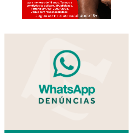
Jogue com responsabilidade. 18+