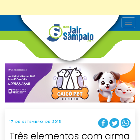
T
o
g
g
l
e
n
a
v
i
g
a
t
i
o
n
17 DE SETEMBRO DE 2015
Três elementos com arma