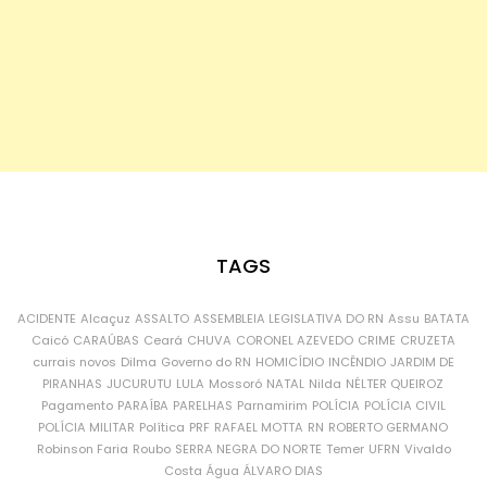
TAGS
ACIDENTE
Alcaçuz
ASSALTO
ASSEMBLEIA LEGISLATIVA DO RN
Assu
BATATA
Caicó
CARAÚBAS
Ceará
CHUVA
CORONEL AZEVEDO
CRIME
CRUZETA
currais novos
Dilma
Governo do RN
HOMICÍDIO
INCÊNDIO
JARDIM DE
PIRANHAS
JUCURUTU
LULA
Mossoró
NATAL
Nilda
NÉLTER QUEIROZ
Pagamento
PARAÍBA
PARELHAS
Parnamirim
POLÍCIA
POLÍCIA CIVIL
POLÍCIA MILITAR
Política
PRF
RAFAEL MOTTA
RN
ROBERTO GERMANO
Robinson Faria
Roubo
SERRA NEGRA DO NORTE
Temer
UFRN
Vivaldo
Costa
Água
ÁLVARO DIAS