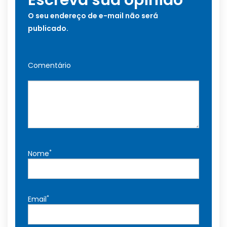
Escreva sua opinião
O seu endereço de e-mail não será
publicado.
Comentário
*
Nome
*
Email