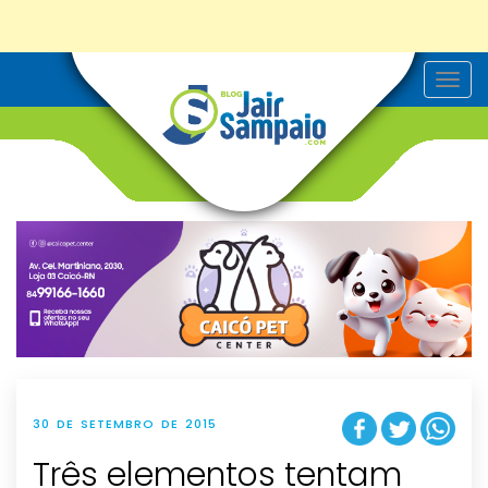
T
o
g
g
l
e
n
a
v
i
g
a
t
i
o
n
30 DE SETEMBRO DE 2015
Três elementos tentam