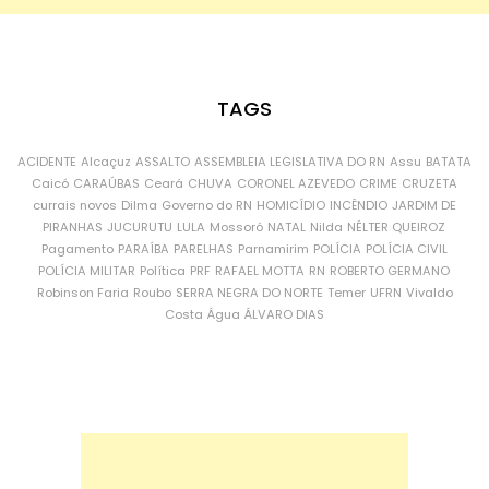
TAGS
ACIDENTE
Alcaçuz
ASSALTO
ASSEMBLEIA LEGISLATIVA DO RN
Assu
BATATA
Caicó
CARAÚBAS
Ceará
CHUVA
CORONEL AZEVEDO
CRIME
CRUZETA
currais novos
Dilma
Governo do RN
HOMICÍDIO
INCÊNDIO
JARDIM DE
PIRANHAS
JUCURUTU
LULA
Mossoró
NATAL
Nilda
NÉLTER QUEIROZ
Pagamento
PARAÍBA
PARELHAS
Parnamirim
POLÍCIA
POLÍCIA CIVIL
POLÍCIA MILITAR
Política
PRF
RAFAEL MOTTA
RN
ROBERTO GERMANO
Robinson Faria
Roubo
SERRA NEGRA DO NORTE
Temer
UFRN
Vivaldo
Costa
Água
ÁLVARO DIAS