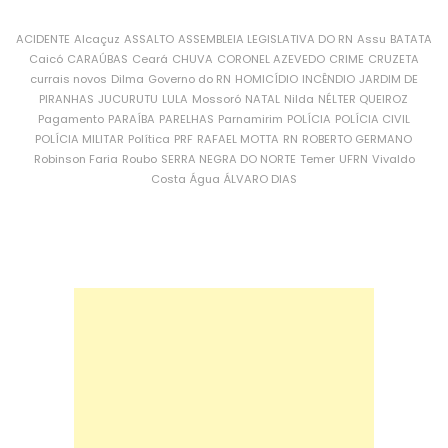
ACIDENTE
Alcaçuz
ASSALTO
ASSEMBLEIA LEGISLATIVA DO RN
Assu
BATATA
Caicó
CARAÚBAS
Ceará
CHUVA
CORONEL AZEVEDO
CRIME
CRUZETA
currais novos
Dilma
Governo do RN
HOMICÍDIO
INCÊNDIO
JARDIM DE
PIRANHAS
JUCURUTU
LULA
Mossoró
NATAL
Nilda
NÉLTER QUEIROZ
Pagamento
PARAÍBA
PARELHAS
Parnamirim
POLÍCIA
POLÍCIA CIVIL
POLÍCIA MILITAR
Política
PRF
RAFAEL MOTTA
RN
ROBERTO GERMANO
Robinson Faria
Roubo
SERRA NEGRA DO NORTE
Temer
UFRN
Vivaldo
Costa
Água
ÁLVARO DIAS