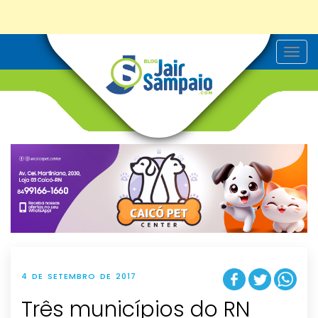
T
o
g
g
l
e
n
a
v
i
g
a
t
i
o
n
4 DE SETEMBRO DE 2017
Três municípios do RN