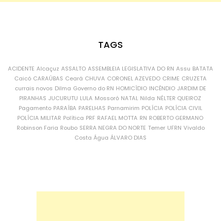
TAGS
ACIDENTE
Alcaçuz
ASSALTO
ASSEMBLEIA LEGISLATIVA DO RN
Assu
BATATA
Caicó
CARAÚBAS
Ceará
CHUVA
CORONEL AZEVEDO
CRIME
CRUZETA
currais novos
Dilma
Governo do RN
HOMICÍDIO
INCÊNDIO
JARDIM DE
PIRANHAS
JUCURUTU
LULA
Mossoró
NATAL
Nilda
NÉLTER QUEIROZ
Pagamento
PARAÍBA
PARELHAS
Parnamirim
POLÍCIA
POLÍCIA CIVIL
POLÍCIA MILITAR
Política
PRF
RAFAEL MOTTA
RN
ROBERTO GERMANO
Robinson Faria
Roubo
SERRA NEGRA DO NORTE
Temer
UFRN
Vivaldo
Costa
Água
ÁLVARO DIAS