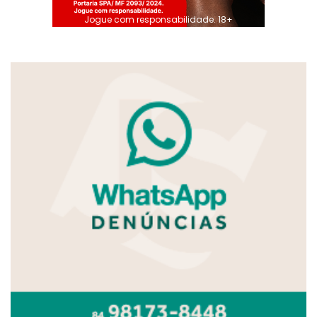
Jogue com responsabilidade. 18+