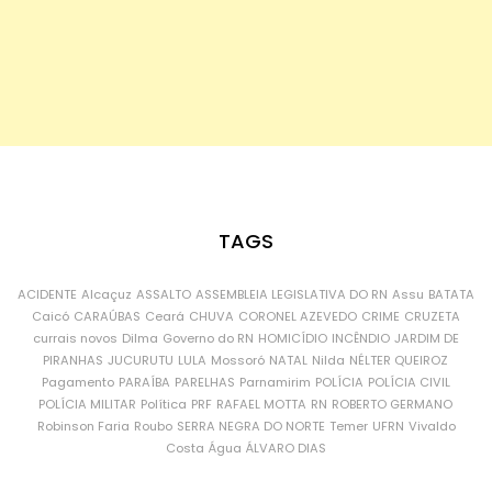
TAGS
ACIDENTE
Alcaçuz
ASSALTO
ASSEMBLEIA LEGISLATIVA DO RN
Assu
BATATA
Caicó
CARAÚBAS
Ceará
CHUVA
CORONEL AZEVEDO
CRIME
CRUZETA
currais novos
Dilma
Governo do RN
HOMICÍDIO
INCÊNDIO
JARDIM DE
PIRANHAS
JUCURUTU
LULA
Mossoró
NATAL
Nilda
NÉLTER QUEIROZ
Pagamento
PARAÍBA
PARELHAS
Parnamirim
POLÍCIA
POLÍCIA CIVIL
POLÍCIA MILITAR
Política
PRF
RAFAEL MOTTA
RN
ROBERTO GERMANO
Robinson Faria
Roubo
SERRA NEGRA DO NORTE
Temer
UFRN
Vivaldo
Costa
Água
ÁLVARO DIAS