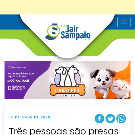
T
o
g
g
l
e
n
a
v
i
g
a
t
i
o
n
14 DE MAIO DE 2026
Três pessoas são presas