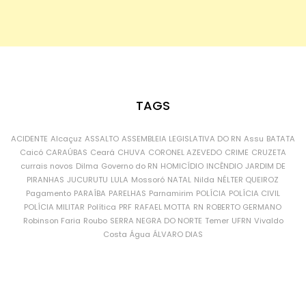
TAGS
ACIDENTE
Alcaçuz
ASSALTO
ASSEMBLEIA LEGISLATIVA DO RN
Assu
BATATA
Caicó
CARAÚBAS
Ceará
CHUVA
CORONEL AZEVEDO
CRIME
CRUZETA
currais novos
Dilma
Governo do RN
HOMICÍDIO
INCÊNDIO
JARDIM DE
PIRANHAS
JUCURUTU
LULA
Mossoró
NATAL
Nilda
NÉLTER QUEIROZ
Pagamento
PARAÍBA
PARELHAS
Parnamirim
POLÍCIA
POLÍCIA CIVIL
POLÍCIA MILITAR
Política
PRF
RAFAEL MOTTA
RN
ROBERTO GERMANO
Robinson Faria
Roubo
SERRA NEGRA DO NORTE
Temer
UFRN
Vivaldo
Costa
Água
ÁLVARO DIAS