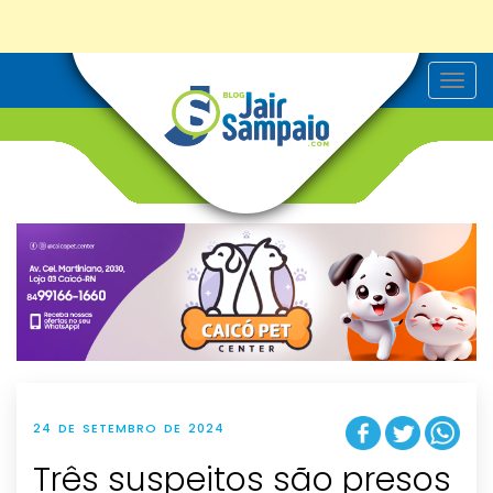
T
o
g
g
l
e
n
a
v
i
g
a
t
i
o
n
24 DE SETEMBRO DE 2024
Três suspeitos são presos