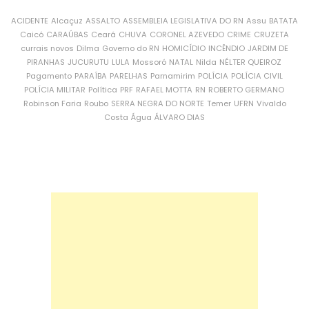
ACIDENTE
Alcaçuz
ASSALTO
ASSEMBLEIA LEGISLATIVA DO RN
Assu
BATATA
Caicó
CARAÚBAS
Ceará
CHUVA
CORONEL AZEVEDO
CRIME
CRUZETA
currais novos
Dilma
Governo do RN
HOMICÍDIO
INCÊNDIO
JARDIM DE
PIRANHAS
JUCURUTU
LULA
Mossoró
NATAL
Nilda
NÉLTER QUEIROZ
Pagamento
PARAÍBA
PARELHAS
Parnamirim
POLÍCIA
POLÍCIA CIVIL
POLÍCIA MILITAR
Política
PRF
RAFAEL MOTTA
RN
ROBERTO GERMANO
Robinson Faria
Roubo
SERRA NEGRA DO NORTE
Temer
UFRN
Vivaldo
Costa
Água
ÁLVARO DIAS