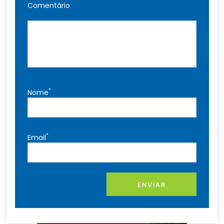
Comentário
*
Nome
*
Email
ENVIAR