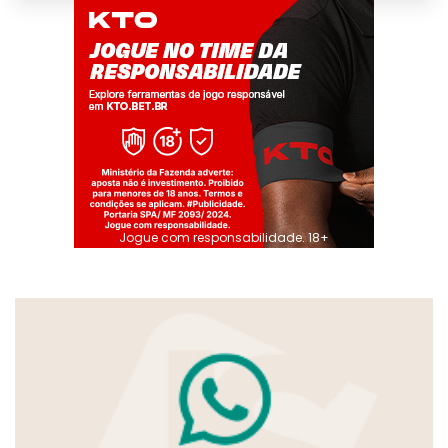
Jogue com responsabilidade. 18+