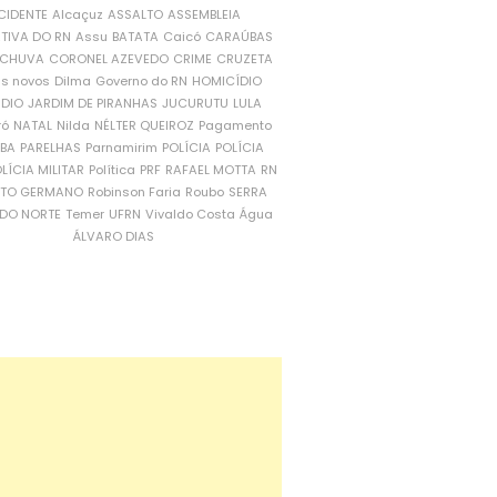
CIDENTE
Alcaçuz
ASSALTO
ASSEMBLEIA
ATIVA DO RN
Assu
BATATA
Caicó
CARAÚBAS
CHUVA
CORONEL AZEVEDO
CRIME
CRUZETA
is novos
Dilma
Governo do RN
HOMICÍDIO
NDIO
JARDIM DE PIRANHAS
JUCURUTU
LULA
ró
NATAL
Nilda
NÉLTER QUEIROZ
Pagamento
ÍBA
PARELHAS
Parnamirim
POLÍCIA
POLÍCIA
LÍCIA MILITAR
Política
PRF
RAFAEL MOTTA
RN
RTO GERMANO
Robinson Faria
Roubo
SERRA
DO NORTE
Temer
UFRN
Vivaldo Costa
Água
ÁLVARO DIAS