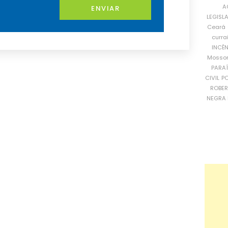
A
ENVIAR
LEGISL
Ceará
curra
INCÊ
Mosso
PARA
CIVIL
PO
ROBE
NEGRA 