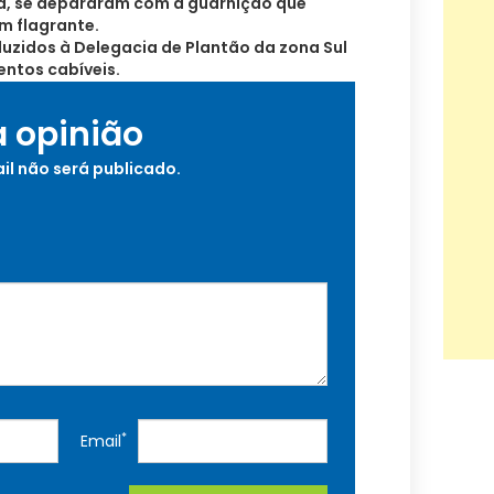
a, se depararam com a guarnição que
m flagrante.
uzidos à Delegacia de Plantão da zona Sul
entos cabíveis.
a opinião
il não será publicado.
*
Email