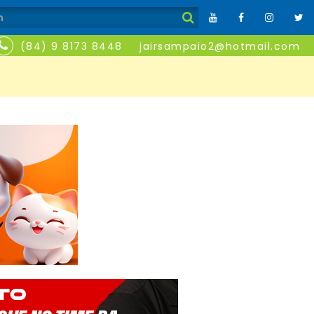
(84) 9 8173 8448
jairsampaio2@hotmail.com