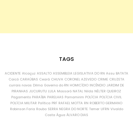
TAGS
ACIDENTE
Alcaçuz
ASSALTO
ASSEMBLEIA LEGISLATIVA DO RN
Assu
BATATA
Caicó
CARAÚBAS
Ceará
CHUVA
CORONEL AZEVEDO
CRIME
CRUZETA
currais novos
Dilma
Governo do RN
HOMICÍDIO
INCÊNDIO
JARDIM DE
PIRANHAS
JUCURUTU
LULA
Mossoró
NATAL
Nilda
NÉLTER QUEIROZ
Pagamento
PARAÍBA
PARELHAS
Parnamirim
POLÍCIA
POLÍCIA CIVIL
POLÍCIA MILITAR
Política
PRF
RAFAEL MOTTA
RN
ROBERTO GERMANO
Robinson Faria
Roubo
SERRA NEGRA DO NORTE
Temer
UFRN
Vivaldo
Costa
Água
ÁLVARO DIAS