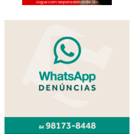
Jogue com responsabilidade. 18+