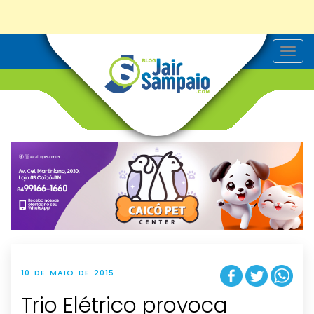
T
o
g
g
l
e
n
a
v
i
g
a
t
i
o
n
10 DE MAIO DE 2015
Trio Elétrico provoca