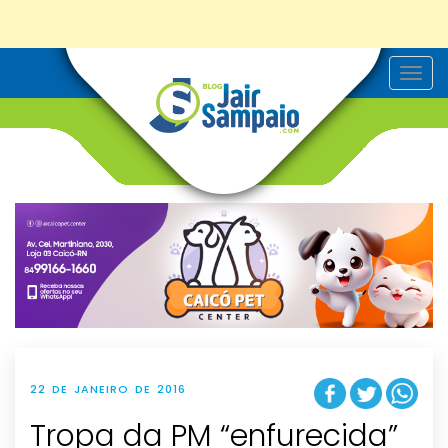
T
o
g
g
l
e
n
a
v
i
g
a
t
i
o
n
22 DE JANEIRO DE 2016
Tropa da PM “enfurecida”