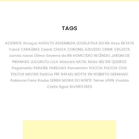
TAGS
ACIDENTE
Alcaçuz
ASSALTO
ASSEMBLEIA LEGISLATIVA DO RN
Assu
BATATA
Caicó
CARAÚBAS
Ceará
CHUVA
CORONEL AZEVEDO
CRIME
CRUZETA
currais novos
Dilma
Governo do RN
HOMICÍDIO
INCÊNDIO
JARDIM DE
PIRANHAS
JUCURUTU
LULA
Mossoró
NATAL
Nilda
NÉLTER QUEIROZ
Pagamento
PARAÍBA
PARELHAS
Parnamirim
POLÍCIA
POLÍCIA CIVIL
POLÍCIA MILITAR
Política
PRF
RAFAEL MOTTA
RN
ROBERTO GERMANO
Robinson Faria
Roubo
SERRA NEGRA DO NORTE
Temer
UFRN
Vivaldo
Costa
Água
ÁLVARO DIAS