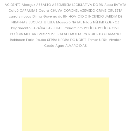
ACIDENTE
Alcaçuz
ASSALTO
ASSEMBLEIA LEGISLATIVA DO RN
Assu
BATATA
Caicó
CARAÚBAS
Ceará
CHUVA
CORONEL AZEVEDO
CRIME
CRUZETA
currais novos
Dilma
Governo do RN
HOMICÍDIO
INCÊNDIO
JARDIM DE
PIRANHAS
JUCURUTU
LULA
Mossoró
NATAL
Nilda
NÉLTER QUEIROZ
Pagamento
PARAÍBA
PARELHAS
Parnamirim
POLÍCIA
POLÍCIA CIVIL
POLÍCIA MILITAR
Política
PRF
RAFAEL MOTTA
RN
ROBERTO GERMANO
Robinson Faria
Roubo
SERRA NEGRA DO NORTE
Temer
UFRN
Vivaldo
Costa
Água
ÁLVARO DIAS