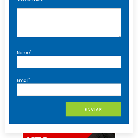
*
Nome
*
Email
ENVIAR