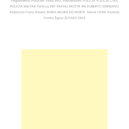
Pagamento
PARAÍBA
PARELHAS
Parnamirim
POLÍCIA
POLÍCIA CIVIL
POLÍCIA MILITAR
Política
PRF
RAFAEL MOTTA
RN
ROBERTO GERMANO
Robinson Faria
Roubo
SERRA NEGRA DO NORTE
Temer
UFRN
Vivaldo
Costa
Água
ÁLVARO DIAS