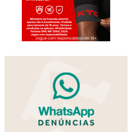
Jogue com responsabilidade. 18+