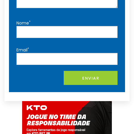
*
Nome
*
Email
ENVIAR