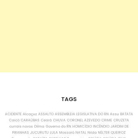
TAGS
ACIDENTE
Alcaçuz
ASSALTO
ASSEMBLEIA LEGISLATIVA DO RN
Assu
BATATA
Caicó
CARAÚBAS
Ceará
CHUVA
CORONEL AZEVEDO
CRIME
CRUZETA
currais novos
Dilma
Governo do RN
HOMICÍDIO
INCÊNDIO
JARDIM DE
PIRANHAS
JUCURUTU
LULA
Mossoró
NATAL
Nilda
NÉLTER QUEIROZ