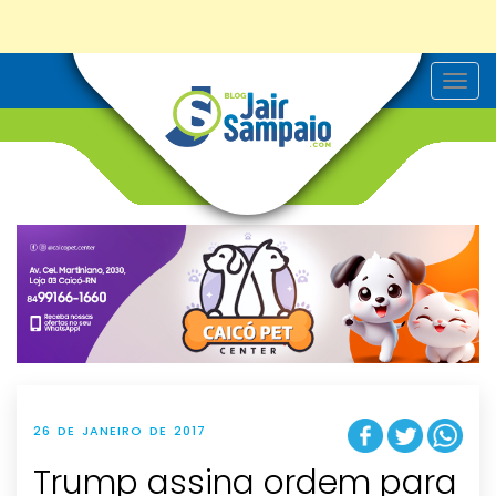
T
o
g
g
l
e
n
a
v
i
g
a
t
i
o
n
26 DE JANEIRO DE 2017
Trump assina ordem para